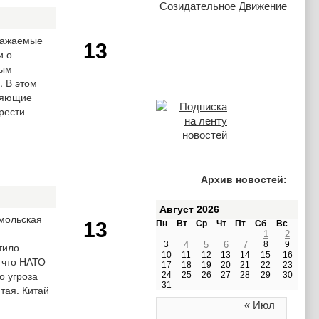
Уважаемые
13
и о
ным
. В этом
оляющие
рести
Архив новостей:
Август 2026
мольская
13
Пн
Вт
Ср
Чт
Пт
Сб
Вс
1
2
3
4
5
6
7
8
9
тило
10
11
12
13
14
15
16
 что НАТО
17
18
19
20
21
22
23
о угроза
24
25
26
27
28
29
30
31
тая. Китай
« Июл