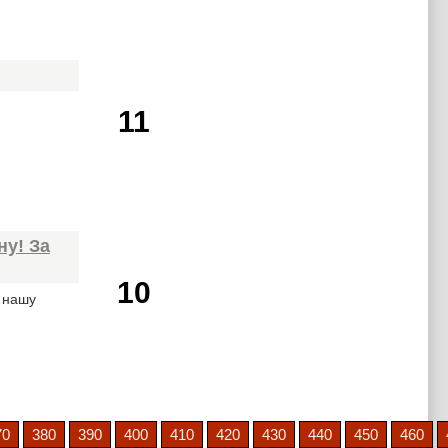
11
ну! За
10
а нашу
70
380
390
400
410
420
430
440
450
460