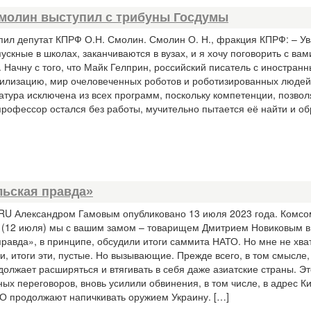
 Смолин выступил с трибуны Госдумы
пил депутат КПРФ О.Н. Смолин. Смолин О. Н., фракция КПРФ: – 
скные в школах, заканчиваются в вузах, и я хочу поговорить с вам
Начну с того, что Майк Гелприн, российский писатель с иностран
вилизацию, мир очеловеченных роботов и роботизированных людей
атура исключена из всех программ, поскольку компетенции, позв
профессор остался без работы, мучительно пытается её найти и об
льская правда»
RU Александром Гамовым опубликовано 13 июля 2023 года. Комсо
е (12 июля) мы с вашим замом – товарищем Дмитрием Новиковым в
авда», в принципе, обсудили итоги саммита НАТО. Но мне не хва
итоги эти, пустые. Но вызывающие. Прежде всего, в том смысле,
олжает расширяться и втягивать в себя даже азиатские страны. Эт
ных переговоров, вновь усилили обвинения, в том числе, в адрес Ки
ТО продолжают напичкивать оружием Украину. […]