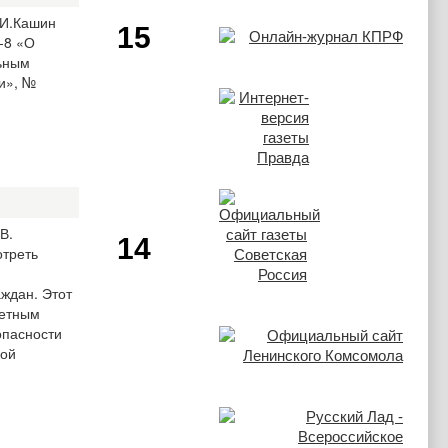
.И.Кашин
15
-8 «О
льным
и», №
В.
14
отреть
аждан. Этот
детным
опасности
кой