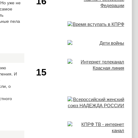
16
 Но уже не
 самое
ть
льные пела
тию
15
ления. И
о
ли, о
стного