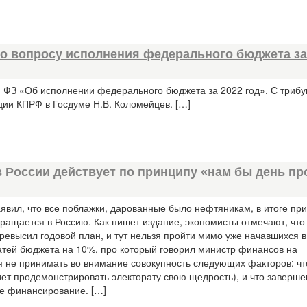
по вопросу исполнения федерального бюджета за
 ФЗ «Об исполнении федерального бюджета за 2022 год». С триб
ии КПРФ в Госдуме Н.В. Коломейцев. […]
в России действует по принципу «нам бы день пр
вил, что все поблажки, дарованные было нефтяникам, в итоге при
вращается в Россию. Как пишет издание, экономисты отмечают, что 
высил годовой план, и тут нельзя пройти мимо уже начавшихся в
тей бюджета на 10%, про который говорил министр финансов на
я не принимать во внимание совокупность следующих факторов: чт
чет продемонстрировать электорату свою щедрость), и что заверш
ее финансирование. […]