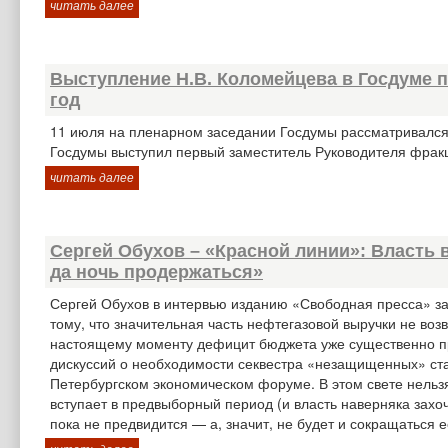
читать далее
Выступление Н.В. Коломейцева в Госдуме 
год
11 июля на пленарном заседании Госдумы рассматривался
Госдумы выступил первый заместитель Руководителя фракц
читать далее
Сергей Обухов – «Красной линии»: Власть 
да ночь продержаться»
Сергей Обухов в интервью изданию «Свободная пресса» зая
тому, что значительная часть нефтегазовой выручки не воз
настоящему моменту дефицит бюджета уже существенно пре
дискуссий о необходимости секвестра «незащищенных» ста
Петербургском экономическом форуме. В этом свете нельз
вступает в предвыборный период (и власть наверняка захо
пока не предвидится — а, значит, не будет и сокращаться 