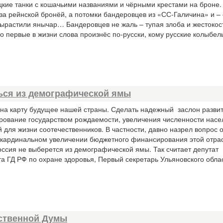
ецкие танки с кошачьими названиями и чёрными крестами на броне.
за рейнской бронёй, а потомки бандеровцев из «СС-Галичина» и –
вырастили янычар… Бандеровцев не жаль – тупая злоба и жестокос
то первые в жизни слова произнёс по-русски, кому русские колыбе
ться из демографической ямы
 на карту будущее нашей страны. Сделать надежный заслон разви
рование государством рождаемости, увеличения численности насе
для жизни соотечественников. В частности, давно назрел вопрос 
 кардинальном увеличении бюджетного финансирования этой отрас
ссия не выберется из демографической ямы. Так считает депутат
а ГД РФ по охране здоровья, Первый секретарь Ульяновского обла
рственной Думы