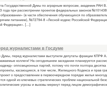
та Государственной Думы по аграрным вопросам, академик РАН В
23 года при рассмотрении проектов федеральных законов №101438
 образовании» (в части обеспечения обучающихся по образовате
рячим питанием), №72794-8 «Лесной кодекс Российской Федераци
ой Федерации». […]
еред журналистами в Госдуме
й Думы, перед журналистами выступили депутаты фракции КПРФ А.
 уважаемые коллеги! На сегодняшнем заседании планируется рассм
 надежд» оппозиционных партий, потому что почти полтора десятка
нопроекты, касающиеся, в том числе, Жилищного Кодекса и прав гр
нопроект о предоставлении в первоочередном порядке жилья много
тся одной из ключевых стратегических проблем национальной без
олитические угрозы и вызовы меркнут перед лицом демографичес