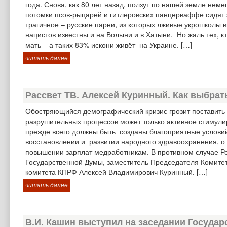
года. Снова, как 80 лет назад, ползут по нашей земле нем
потомки псов-рыцарей и гитлеровских панцерваффе сидят 
трагичное – русские парни, из которых лживые укрошколы 
нацистов известны и на Волыни и в Хатыни. Но жаль тех, к
мать – а таких 83% искони живёт на Украине. […]
читать далее
Рассвет ТВ. Алексей Куринный. Как выбра
Обостряющийся демографический кризис грозит поставить
разрушительных процессов может только активное стимули
прежде всего должны быть созданы благоприятные условий 
восстановлении и развитии народного здравоохранения, о
повышении зарплат медработникам. В противном случае Ро
Государственной Думы, заместитель Председателя Комитет
комитета КПРФ Алексей Владимирович Куринный. […]
читать далее
В.И. Кашин выступил на заседании Госуда