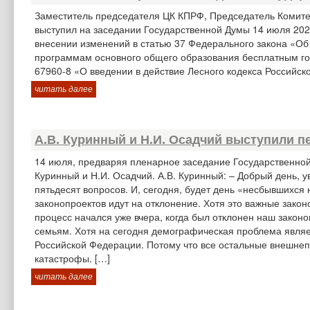
Заместитель председателя ЦК КПРФ, Председатель Комите
выступил на заседании Государственной Думы 14 июля 20
внесении изменений в статью 37 Федерального закона «Об
программам основного общего образования бесплатным го
67960-8 «О введении в действие Лесного кодекса Российск
читать далее
А.В. Куринный и Н.И. Осадчий выступили п
14 июля, предваряя пленарное заседание Государственно
Куринный и Н.И. Осадчий. А.В. Куринный: – Добрый день,
пятьдесят вопросов. И, сегодня, будет день «несбывшихся
законопроектов идут на отклонение. Хотя это важные зако
процесс начался уже вчера, когда был отклонен наш зако
семьям. Хотя на сегодня демографическая проблема являе
Российской Федерации. Потому что все остальные внешнеп
катастрофы. […]
читать далее