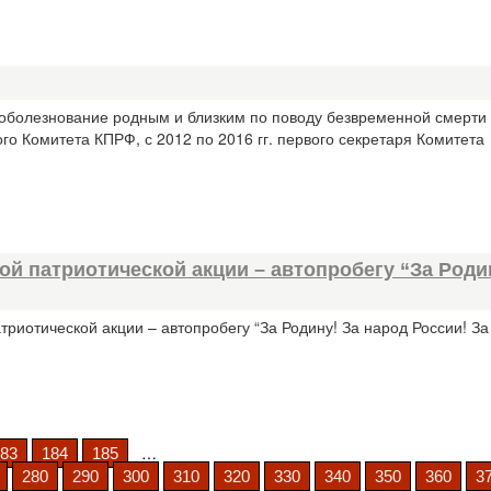
соболезнование родным и близким по поводу безвременной смерти
омитета КПРФ, с 2012 по 2016 гг. первого секретаря Комитета
й патриотической акции – автопробегу “За Роди
риотической акции – автопробегу “За Родину! За народ России! З
…
83
184
185
280
290
300
310
320
330
340
350
360
3