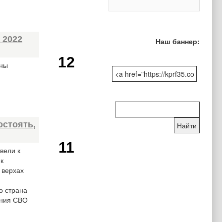
 2022
Наш баннер:
12
уны
Поиск
по
остоять,
сайту:
11
вели к
к
 верхах
о страна
ения СВО