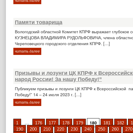
читать далее
Памяти товарища
Вологодский областной Комитет КПРФ выражает глубокое 
КУЗНЕЦОВА ВЛАДИМИРА РУДОЛЬФОВИЧА, члена областного К
Череповецкого городского отделения КПРФ. […]
читать далее
Призывы и лозунги ЦК КПРФ к Всероссийско
народ России! За нашу Победу!”
Публикуем призывы и лозунги ЦК КПРФ к Всероссийской пат
Победу!” 14 – 24 июля 2023 г. […]
читать далее
…
180
1
176
177
178
179
181
182
1
190
200
210
220
230
240
250
260
270