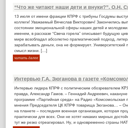
“Что же читают наши дети и внуки?”. О.Н.
13 июля от имени фракции КПРФ с трибуны Госдумы высту
коллеги! Уважаемый Вячеслав Викторович! Закончились выпу
состоянии эмоциональной сферы наших детей и молодежи. 
именем, в рассказе “Свеча горела” описывает будущую ци
мире возобладал абсолютно прагматический подход, литер
зарабатывать деньги, она не формирует. Университетский 
смысл жизни. […]
читать далее
Интервью Г.А. Зюганова в газете «Комсомо
Интервью лидера КПРФ с политическим обозревателем KP.
правда, Александр Гамов. – Геннадий Андреевич, наканун
программе «Партийная среда» на Радио «Комсомольская пр
мнения Председателя ЦК КПРФ товарища Зюганова… – Они, 
на планете – последняя военная организация, которая прод
практически для всех. Они не хотят никаких мирных достой
тут же резко отреагировал. Ну, и одновременно страны НА