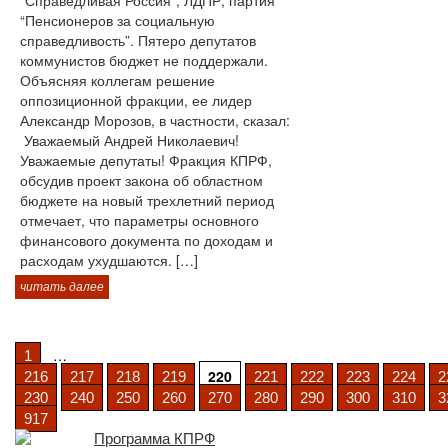
“Справедливая Россия”, ЛДПР, партия
“Пенсионеров за социальную
справедливость”. Пятеро депутатов
коммунистов бюджет не поддержали.
Объясняя коллегам решение
оппозиционной фракции, ее лидер
Александр Морозов, в частности, сказал:
Уважаемый Андрей Николаевич!
Уважаемые депутаты! Фракция КПРФ,
обсудив проект закона об областном
бюджете на новый трехлетний период
отмечает, что параметры основного
финансового документа по доходам и
расходам ухудшаются. […]
читать далее
…
1
220
216
217
218
219
221
222
223
224
2
230
240
250
260
270
280
290
300
310
3
917