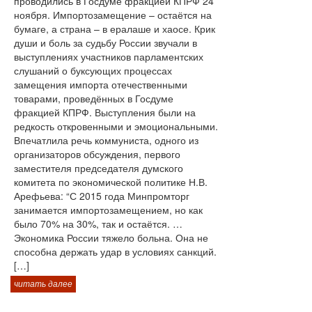
проводились в Госдуме фракцией КПРФ 24
ноября. Импортозамещение – остаётся на
бумаге, а страна – в ералаше и хаосе. Крик
души и боль за судьбу России звучали в
выступлениях участников парламентских
слушаний о буксующих процессах
замещения импорта отечественными
товарами, проведённых в Госдуме
фракцией КПРФ. Выступления были на
редкость откровенными и эмоциональными.
Впечатлила речь коммуниста, одного из
организаторов обсуждения, первого
заместителя председателя думского
комитета по экономической политике Н.В.
Арефьева: “С 2015 года Минпромторг
занимается импортозамещением, но как
было 70% на 30%, так и остаётся. …
Экономика России тяжело больна. Она не
способна держать удар в условиях санкций.
[…]
читать далее