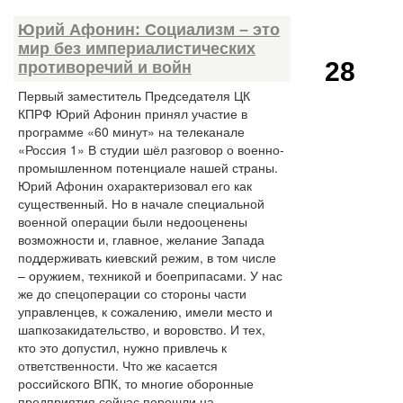
Юрий Афонин: Социализм – это
мир без империалистических
28
противоречий и войн
Первый заместитель Председателя ЦК
КПРФ Юрий Афонин принял участие в
программе «60 минут» на телеканале
«Россия 1» В студии шёл разговор о военно-
промышленном потенциале нашей страны.
Юрий Афонин охарактеризовал его как
существенный. Но в начале специальной
военной операции были недооценены
возможности и, главное, желание Запада
поддерживать киевский режим, в том числе
– оружием, техникой и боеприпасами. У нас
же до спецоперации со стороны части
управленцев, к сожалению, имели место и
шапкозакидательство, и воровство. И тех,
кто это допустил, нужно привлечь к
ответственности. Что же касается
российского ВПК, то многие оборонные
предприятия сейчас перешли на