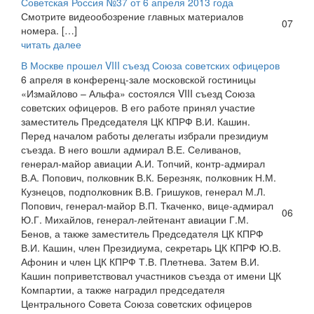
Советская Россия №37 от 6 апреля 2013 года
Смотрите видеообозрение главных материалов
07
номера. […]
читать далее
В Москве прошел VIII съезд Союза советских офицеров
6 апреля в конференц-зале московской гостиницы
«Измайлово – Альфа» состоялся VIII съезд Союза
советских офицеров. В его работе принял участие
заместитель Председателя ЦК КПРФ В.И. Кашин.
Перед началом работы делегаты избрали президиум
съезда. В него вошли адмирал В.Е. Селиванов,
генерал-майор авиации А.И. Топчий, контр-адмирал
В.А. Попович, полковник В.К. Березняк, полковник Н.М.
Кузнецов, подполковник В.В. Гришуков, генерал М.Л.
Попович, генерал-майор В.П. Ткаченко, вице-адмирал
06
Ю.Г. Михайлов, генерал-лейтенант авиации Г.М.
Бенов, а также заместитель Председателя ЦК КПРФ
В.И. Кашин, член Президиума, секретарь ЦК КПРФ Ю.В.
Афонин и член ЦК КПРФ Т.В. Плетнева. Затем В.И.
Кашин поприветствовал участников съезда от имени ЦК
Компартии, а также наградил председателя
Центрального Совета Союза советских офицеров