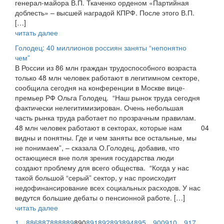
генерал-майора В.П. Ткаченко орденом «Партийная
доблесть» – высшей наградой КПРФ. После этого В.П.
[…]
читать далее
Голодец: 40 миллионов россиян заняты “непонятно
чем”
В России из 86 млн граждан трудоспособного возраста
только 48 млн человек работают в легитимном секторе,
сообщила сегодня на конференции в Москве вице-
премьер РФ Ольга Голодец. “Наш рынок труда сегодня
фактически нелегитимизирован. Очень небольшая
часть рынка труда работает по прозрачным правилам.
48 млн человек работают в секторах, которые нам
04
видны и понятны. Где и чем заняты все остальные, мы
не понимаем”, – сказала О.Голодец, добавив, что
остающиеся вне поля зрения государства люди
создают проблему для всего общества. “Когда у нас
такой большой “серый” сектор, у нас происходит
недофинансирование всех социальных расходов. У нас
ведутся большие дебаты о пенсионной работе. […]
читать далее
1
…
886
887
888
889
890
891
892
893
894
895
…
900
910
…
917