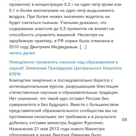
промилле) в концентрации 0,2 г на один литр крови или
0,1 и более миллиграмм на один литр выдыхаемого
воздуха. При более низких значениях водитель не
будет считаться пьяным. Учеными доказано, что
содержание алкоголя до 0,5 промилле не влияет на
способность управлять машиной. Несмотря на
зарубежную практику, в РФ норма была отменена в
2010 году Дмитрием Медведевым. […]
читать далее
Немедленно прекратить насилие над образованием и
наукой! Заявление Президиума Центрального Комитета
КПРФ
Компартия энергично и последовательно борется с
антинациональным курсом, разрушающим блестящие
отечественные научные и образовательные традиции.
Нет сомнения, что такой курс оставит Россию без
суверенитета и без будущего. Вместе с большинством
представителей образовательного сообщества мы на
протяжении нескольких лет требовали и в результате
09
добились отставки министра Андрея Фурсенко.
Назначение 21 мая 2012 года нового Министра
образования и науки Дмитрия Ливанова было