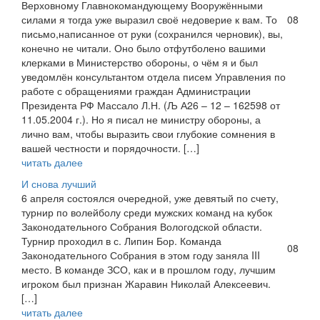
Верховному Главнокомандующему Вооружёнными
силами я тогда уже выразил своё недоверие к вам. То
08
письмо,написанное от руки (сохранился черновик), вы,
конечно не читали. Оно было отфутболено вашими
клерками в Министерство обороны, о чём я и был
уведомлён консультантом отдела писем Управления по
работе с обращениями граждан Администрации
Президента РФ Массало Л.Н. (Љ А26 – 12 – 162598 от
11.05.2004 г.). Но я писал не министру обороны, а
лично вам, чтобы выразить свои глубокие сомнения в
вашей честности и порядочности. […]
читать далее
И снова лучший
6 апреля состоялся очередной, уже девятый по счету,
турнир по волейболу среди мужских команд на кубок
Законодательного Собрания Вологодской области.
Турнир проходил в с. Липин Бор. Команда
08
Законодательного Собрания в этом году заняла III
место. В команде ЗСО, как и в прошлом году, лучшим
игроком был признан Жаравин Николай Алексеевич.
[…]
читать далее