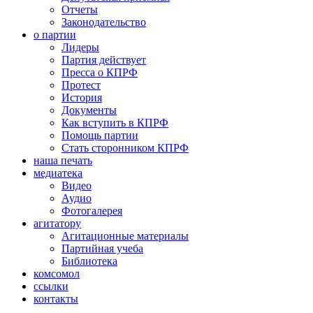
Отчеты
Законодательство
о партии
Лидеры
Партия действует
Пресса о КПРФ
Протест
История
Документы
Как вступить в КПРФ
Помощь партии
Стать сторонником КПРФ
наша печать
медиатека
Видео
Аудио
Фотогалерея
агитатору
Агитационные материалы
Партийная учеба
Библиотека
комсомол
ссылки
контакты