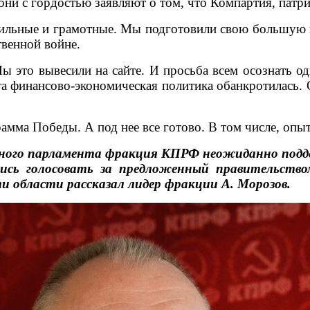
ни с гордостью заявляют о том, что Компартия, патри
ильные и грамотные. Мы подготовили свою большую ко
твенной войне.
ы это вывесили на сайте. И просьба всем осознать о
а финансово-экономическая политика обанкротилась. 
амма Победы. А под нее все готово. В том числе, оп
стного парламента фракция КПРФ неожиданно под
лись голосовать за предложенный правительств
 области рассказал лидер фракции А. Морозов.