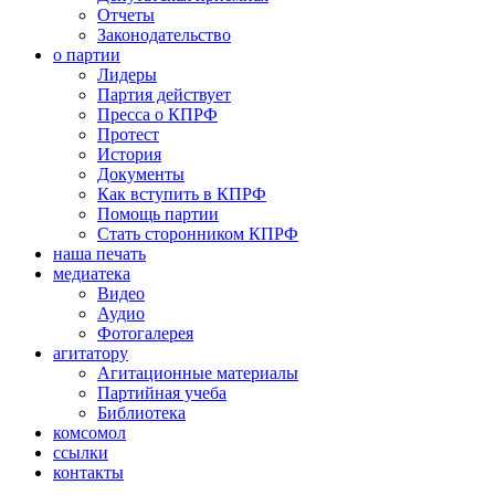
Отчеты
Законодательство
о партии
Лидеры
Партия действует
Пресса о КПРФ
Протест
История
Документы
Как вступить в КПРФ
Помощь партии
Стать сторонником КПРФ
наша печать
медиатека
Видео
Аудио
Фотогалерея
агитатору
Агитационные материалы
Партийная учеба
Библиотека
комсомол
ссылки
контакты