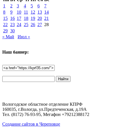
1
2
3
4
5
6
7
8
9
10
11
12
13
14
15
16
17
18
19
20
21
22
23
24
25
26
27
28
29
30
« Май
Июл »
Наш баннер:
Поиск
по
сайту:
Вологодское областное отделение КПРФ
160035, г.Вологда, ул.Предтеченская, д.19А
Тел. (8172) 76-93-95, Мегафон +79212388172
Создание сайтов в Череповце