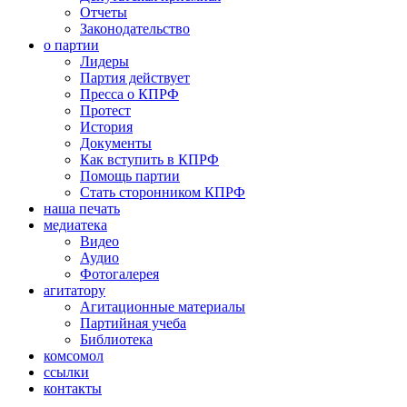
Отчеты
Законодательство
о партии
Лидеры
Партия действует
Пресса о КПРФ
Протест
История
Документы
Как вступить в КПРФ
Помощь партии
Стать сторонником КПРФ
наша печать
медиатека
Видео
Аудио
Фотогалерея
агитатору
Агитационные материалы
Партийная учеба
Библиотека
комсомол
ссылки
контакты