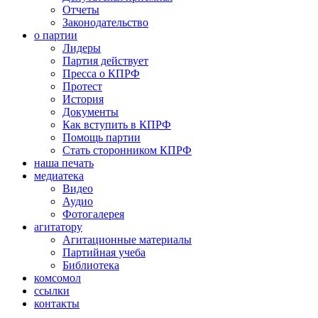
Отчеты
Законодательство
о партии
Лидеры
Партия действует
Пресса о КПРФ
Протест
История
Документы
Как вступить в КПРФ
Помощь партии
Стать сторонником КПРФ
наша печать
медиатека
Видео
Аудио
Фотогалерея
агитатору
Агитационные материалы
Партийная учеба
Библиотека
комсомол
ссылки
контакты