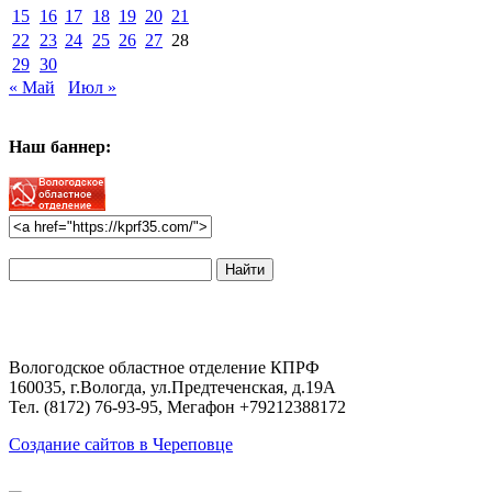
15
16
17
18
19
20
21
22
23
24
25
26
27
28
29
30
« Май
Июл »
Наш баннер:
Поиск
по
сайту:
Вологодское областное отделение КПРФ
160035, г.Вологда, ул.Предтеченская, д.19А
Тел. (8172) 76-93-95, Мегафон +79212388172
Создание сайтов в Череповце