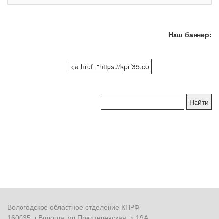
Наш баннер:
Поиск
по
сайту:
Вологодское областное отделение КПРФ
160035, г.Вологда, ул.Предтеченская, д.19А