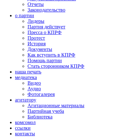
Отчеты
Законодательство
о партии
Лидеры
Партия действует
Пресса о КПРФ
Протест
История
Документы
Как вступить в КПРФ
Помощь партии
Стать сторонником КПРФ
наша печать
медиатека
Видео
Аудио
Фотогалерея
агитатору
Агитационные материалы
Партийная учеба
Библиотека
комсомол
ссылки
контакты