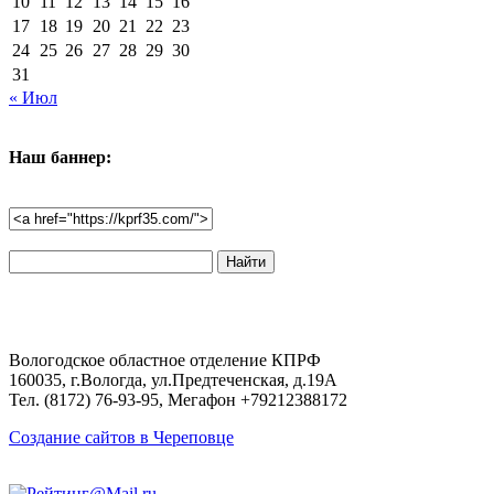
10
11
12
13
14
15
16
17
18
19
20
21
22
23
24
25
26
27
28
29
30
31
« Июл
Наш баннер:
Поиск
по
сайту:
Вологодское областное отделение КПРФ
160035, г.Вологда, ул.Предтеченская, д.19А
Тел. (8172) 76-93-95, Мегафон +79212388172
Создание сайтов в Череповце