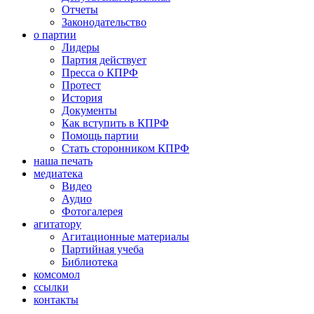
Отчеты
Законодательство
о партии
Лидеры
Партия действует
Пресса о КПРФ
Протест
История
Документы
Как вступить в КПРФ
Помощь партии
Стать сторонником КПРФ
наша печать
медиатека
Видео
Аудио
Фотогалерея
агитатору
Агитационные материалы
Партийная учеба
Библиотека
комсомол
ссылки
контакты