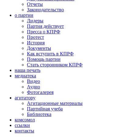
Отчеты
Законодательство
о партии
Лидеры
Партия действует
Пресса о КПРФ
Протест
История
Документы
Как вступить в КПРФ
Помощь партии
Стать сторонником КПРФ
наша печать
медиатека
Видео
Аудио
Фотогалерея
агитатору
Агитационные материалы
Партийная учеба
Библиотека
комсомол
ссылки
контакты