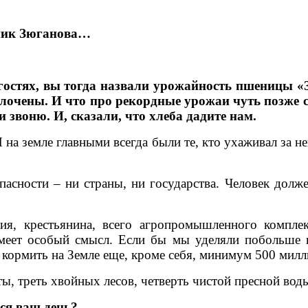
щник Зюганова…
гостях, вы тогда назвали урожайность пшеницы «З
олочены. И что про рекордные урожаи чуть позже 
воню. И, сказали, что хлеба дадите нам.
на земле главными всегда были те, кто ухаживал за 
пасности – ни страны, ни государства. Человек долже
я, крестьянина, всего агропромышленного комплек
имеет особый смысл. Если бы мы уделяли побольше
 кормить на Земле еще, кроме себя, минимум 500 милл
ы, треть хвойных лесов, четверть чистой пресной вод
лся ваш день?