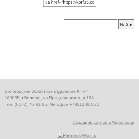
Поиск
по
сайту:
Вологодское областное отделение КПРФ
160035, г.Вологда, ул.Предтеченская, д.19А
Тел. (8172) 76-93-95, Мегафон +79212388172
Создание сайтов в Череповце