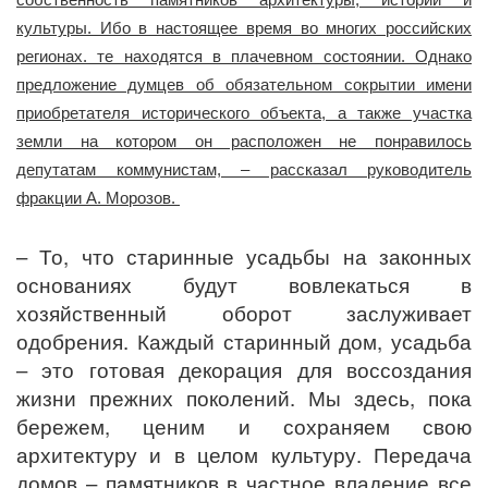
культуры. Ибо в настоящее время во многих российских
регионах. те находятся в плачевном состоянии. Однако
предложение думцев об обязательном сокрытии имени
приобретателя исторического объекта, а также участка
земли на котором он расположен не понравилось
депутатам коммунистам, – рассказал руководитель
фракции А. Морозов.
– То, что старинные усадьбы на законных
основаниях будут вовлекаться в
хозяйственный оборот заслуживает
одобрения. Каждый старинный дом, усадьба
– это готовая декорация для воссоздания
жизни прежних поколений. Мы здесь, пока
бережем, ценим и сохраняем свою
архитектуру и в целом культуру. Передача
домов – памятников в частное владение все