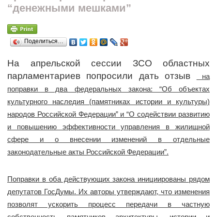
“денежными мешками”
Поделиться…
На апрельской сессии ЗСО областных
парламентариев попросили дать отзыв
на
поправки в два федеральных закона: “Об объектах
культурного наследия (памятниках истории и культуры)
народов Российской Федерации” и “О содействии развитию
и повышению эффективности управления в жилищной
сфере и о внесении изменений в отдельные
законодательные акты Российской Федерации”.
Поправки в оба действующих закона инициированы рядом
депутатов ГосДумы. Их авторы утверждают, что изменения
позволят ускорить процесс передачи в частную
собственность памятников архитектуры, истории и