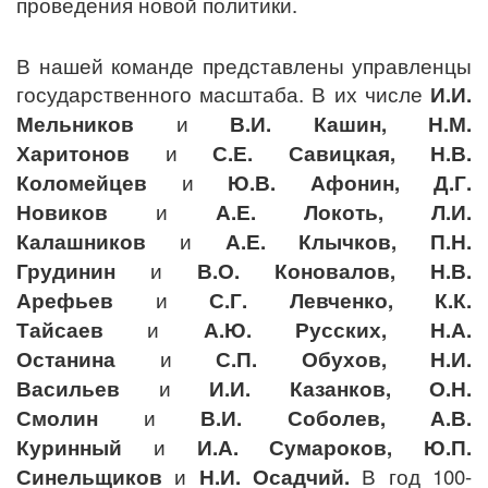
проведения новой политики.
В нашей команде представлены управленцы
государственного масштаба. В их числе
И.И.
Мельников
и
В.И. Кашин, Н.М.
Харитонов
и
С.Е. Савицкая, Н.В.
Коломейцев
и
Ю.В. Афонин, Д.Г.
Новиков
и
А.Е. Локоть, Л.И.
Калашников
и
А.Е. Клычков, П.Н.
Грудинин
и
В.О. Коновалов, Н.В.
Арефьев
и
С.Г. Левченко, К.К.
Тайсаев
и
А.Ю. Русских, Н.А.
Останина
и
С.П. Обухов, Н.И.
Васильев
и
И.И. Казанков, О.Н.
Смолин
и
В.И. Соболев, А.В.
Куринный
и
И.А. Сумароков, Ю.П.
Синельщиков
и
Н.И. Осадчий.
В год 100-