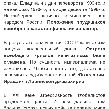
опекал Ельцина и в дни переворота 1993-го, и
на выборах 1996-го, и в ходе дефолта 1998-го.
Неолибералы цинично измывались над
народом России.
Положение трудящихся
приобрело катастрофический характер.
В результате разрушения СССР капитализм
получил колоссальный допинг.
Острота
всеобщего кризиса капитализма была
сглажена
. Но сущность империализма не
изменилась. Чтобы понять это, достаточно
вспомнить судьбу растерзанной
Югославии,
Ирака
или
Ливийской джамахирии
.
В XXI веке агрессивность глобалистов
продолжает расти. И чем дальше, тем
больше. Угроза новых войн за передел мира