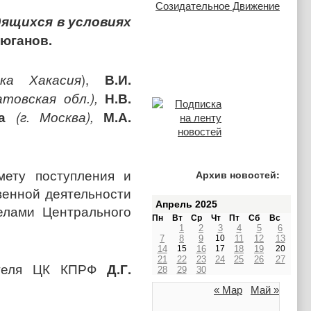
ящихся в условиях
Зюганов.
ика Хакасия
),
В.И.
атовская обл.),
Н.В.
на
(г. Москва),
М.А.
ету поступления и
Архив новостей:
венной деятельности
Апрель 2025
елами Центрального
Пн
Вт
Ср
Чт
Пт
Сб
Вс
1
2
3
4
5
6
7
8
9
10
11
12
13
14
15
16
17
18
19
20
21
22
23
24
25
26
27
ателя ЦК КПРФ
Д.Г.
28
29
30
« Мар
Май »