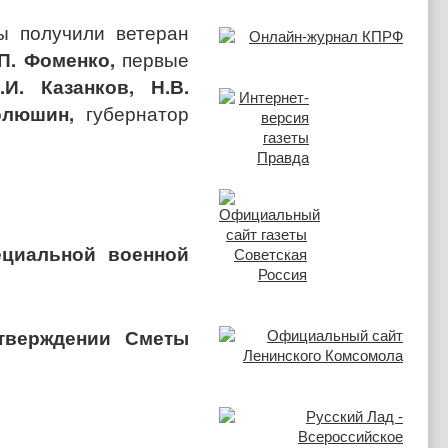
ы получили ветеран
.П. Фоменко,
первые
.И. Казанков,
Н.В.
олюшин,
губернатор
ециальной в
оенной
утверждении Сметы