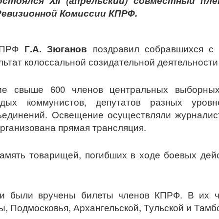
остоялся XII (апрельский) совместный пл
евизионной Комиссии КПРФ.
 КПРФ
Г.А. Зюганов
поздравил собравшихся с 
льтат колоссальной созидательной деятельности
ие свыше 600 членов центральных выборных
дых коммунистов, депутатов разных уровне
бъединений. Освещение осуществляли журналис
рганизована прямая трансляция.
амять товарищей, погибших в ходе боевых дей
ии были вручены билеты членов КПРФ. В их ч
, Подмосковья, Архангельской, Тульской и Тамб