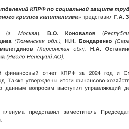
отделений КПРФ по социальной защите труд
много кризиса капитализма»
представил
Г.А. 
ин
(
г. Москва
),
В.О. Коновалов
(
Республ
нцева
(Тюменская обл.),
Н.Н. Бондаренко
(Сар
амалетдинов
(Херсонская обл),
Н.А. Остани
ина
(Ямало-Ненецкий АО).
й финансовый отчет КПРФ за 2024 год и См
од. Также утверждены итоги финансово-хозяйст
о данным вопросам выступил управляющий д
и
пленума представил заместитель Председ
.