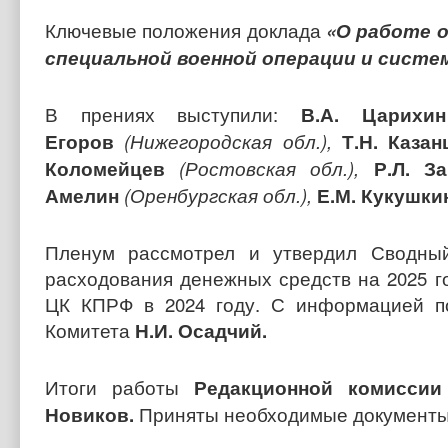
Ключевые положения доклада
«
О работе 
специальной военной операции и систе
В прениях выступили:
В.А. Царих
Егоров
(Нижегородская обл.),
Т.Н. Каза
Коломейцев
(Ростовская обл.),
Р.Л. З
Амелин
(Оренбургская обл.),
Е.М. Кукушк
Пленум рассмотрел и утвердил Сводны
расходования денежных средств на 2025 г
ЦК КПРФ в 2024 году. С информацией п
Комитета
Н.И. Осадчий.
Итоги работы
Редакционной комисси
Новиков.
Приняты необходимые документы