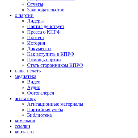
Отчеты
Законодательство
о партии
Лидеры
Партия действует
Пресса о КПРФ
Протест
История
Документы
Как вступить в КПРФ
Помощь партии
Стать сторонником КПРФ
наша печать
медиатека
Видео
Аудио
Фотогалерея
агитатору
Агитационные материалы
Партийная учеба
Библиотека
комсомол
ссылки
контакты