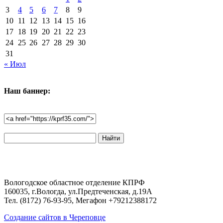
3
4
5
6
7
8
9
10
11
12
13
14
15
16
17
18
19
20
21
22
23
24
25
26
27
28
29
30
31
« Июл
Наш баннер:
Поиск
по
сайту:
Вологодское областное отделение КПРФ
160035, г.Вологда, ул.Предтеченская, д.19А
Тел. (8172) 76-93-95, Мегафон +79212388172
Создание сайтов в Череповце