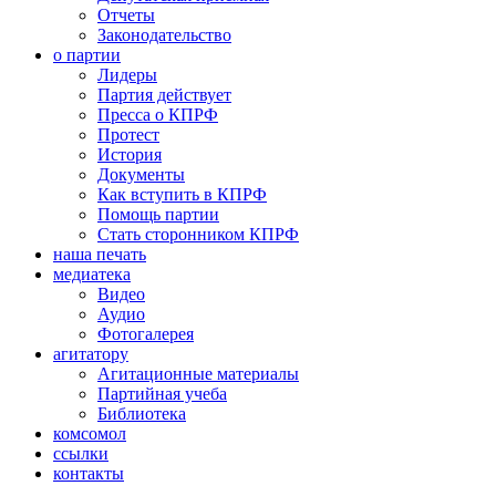
Отчеты
Законодательство
о партии
Лидеры
Партия действует
Пресса о КПРФ
Протест
История
Документы
Как вступить в КПРФ
Помощь партии
Стать сторонником КПРФ
наша печать
медиатека
Видео
Аудио
Фотогалерея
агитатору
Агитационные материалы
Партийная учеба
Библиотека
комсомол
ссылки
контакты