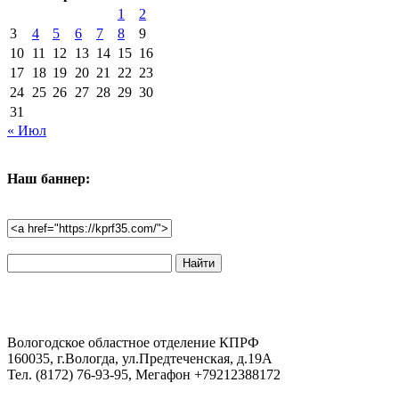
1
2
3
4
5
6
7
8
9
10
11
12
13
14
15
16
17
18
19
20
21
22
23
24
25
26
27
28
29
30
31
« Июл
Наш баннер:
Поиск
по
сайту:
Вологодское областное отделение КПРФ
160035, г.Вологда, ул.Предтеченская, д.19А
Тел. (8172) 76-93-95, Мегафон +79212388172