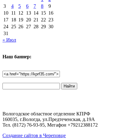
3
4
5
6
7
8
9
10
11
12
13
14
15
16
17
18
19
20
21
22
23
24
25
26
27
28
29
30
31
« Июл
Наш баннер:
Поиск
по
сайту:
Вологодское областное отделение КПРФ
160035, г.Вологда, ул.Предтеченская, д.19А
Тел. (8172) 76-93-95, Мегафон +79212388172
Создание сайтов в Череповце