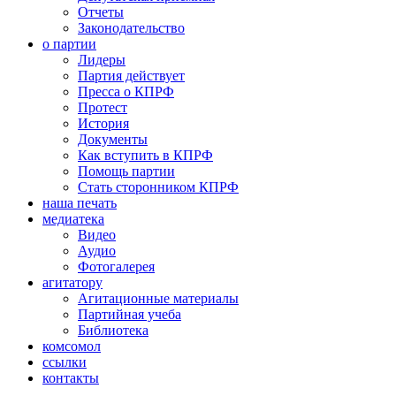
Отчеты
Законодательство
о партии
Лидеры
Партия действует
Пресса о КПРФ
Протест
История
Документы
Как вступить в КПРФ
Помощь партии
Стать сторонником КПРФ
наша печать
медиатека
Видео
Аудио
Фотогалерея
агитатору
Агитационные материалы
Партийная учеба
Библиотека
комсомол
ссылки
контакты