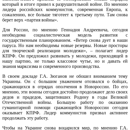
который в итоге привел к разрушительной войне. По мнению
лидера российских коммунистов, современная Европа, к
сожалению, все больше тяготеет к третьему пути. Там снова
берет верх «партия войны».
Для России, по мнению Геннадия Андреевича, сегодня
необходима социалистическая модель развития с
государственным планированием. «Ветер снова дует в наши
паруса. Но нам необходимы новые резервы. Новые просторы
для творческой реализации молодежи», – полагает лидер
КПРФ. Он предложил развивать у молодежи, приходящей в
нашу партию, не только классовое чутье, но и давать ей
знания марксизма и современного производства.
В своем докладе Г.А. Зюганов не обошел вниманием тему
Украины. Он с большим уважением отозвался о бойцах,
сражающихся в отрядах ополчения в Новороссии. По его
мнению, эти воины сегодня достойно продолжают дело своих
дедов и прадедов, защитивших Родину в годы Великой
Отечественной войны. Большую работу по оказанию
гуманитарной помощи сражающейся Новороссии сегодня
оказывает КПРФ. Лидер коммунистов призвал активнее
продолжать эту работу.
Чтобы на Украине снова воцарился мир, по мнению Г.А.