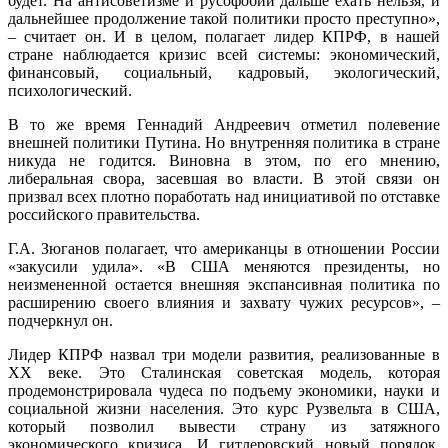
будет. На антисоветизме и русофобии дальше ехать нельзя, и
дальнейшее продолжение такой политики просто преступно»,
– считает он. И в целом, полагает лидер КПРФ, в нашей
стране наблюдается кризис всей системы: экономический,
финансовый, социальный, кадровый, экологический,
психологический.
В то же время Геннадий Андреевич отметил полевение
внешней политики Путина. Но внутренняя политика в стране
никуда не годится. Виновна в этом, по его мнению,
либеральная свора, засевшая во власти. В этой связи он
призвал всех плотно поработать над инициативой по отставке
российского правительства.
Г.А. Зюганов полагает, что американцы в отношении России
«закусили удила». «В США меняются президенты, но
неизмененной остается внешняя экспансивная политика по
расширению своего влияния и захвату чужих ресурсов», –
подчеркнул он.
Лидер КПРФ назвал три модели развития, реализованные в
XX веке. Это Сталинская советская модель, которая
продемонстрировала чудеса по подъему экономики, науки и
социальной жизни населения. Это курс Рузвельта в США,
который позволил вывести страну из затяжного
экономического кризиса. И гитлеровский новый порядок,