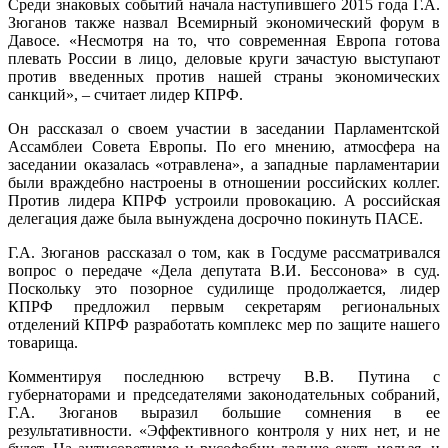
Среди знаковых событий начала наступившего 2015 года Г.А.
Зюганов также назвал Всемирный экономический форум в
Давосе. «Несмотря на то, что современная Европа готова
плевать России в лицо, деловые круги зачастую выступают
против введенных против нашей страны экономических
санкций», – считает лидер КПРФ.
Он рассказал о своем участии в заседании Парламентской
Ассамблеи Совета Европы. По его мнению, атмосфера на
заседании оказалась «отравлена», а западные парламентарии
были враждебно настроены в отношении российских коллег.
Против лидера КПРФ устроили провокацию. А российская
делегация даже была вынуждена досрочно покинуть ПАСЕ.
Г.А. Зюганов рассказал о том, как в Госдуме рассматривался
вопрос о передаче «Дела депутата В.И. Бессонова» в суд.
Поскольку это позорное судилище продолжается, лидер
КПРФ предложил первым секретарям региональных
отделений КПРФ разработать комплекс мер по защите нашего
товарища.
Комментируя последнюю встречу В.В. Путина с
губернаторами и председателями законодательных собраний,
Г.А. Зюганов выразил большие сомнения в ее
результативности. «Эффективного контроля у них нет, и не