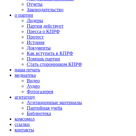
Отчеты
Законодательство
о партии
Лидеры
Партия действует
Пресса о КПРФ
Протест
История
Документы
Как вступить в КПРФ
Помощь партии
Стать сторонником КПРФ
наша печать
медиатека
Видео
Аудио
Фотогалерея
агитатору
Агитационные материалы
Партийная учеба
Библиотека
комсомол
ссылки
контакты