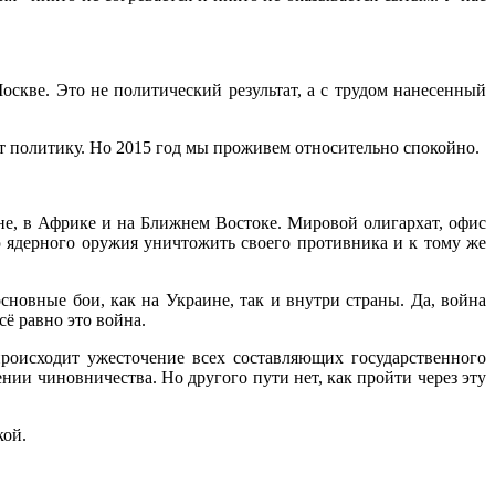
кве. Это не политический результат, а с трудом нанесенный
ет политику. Но 2015 год мы проживем относительно спокойно.
ане, в Африке и на Ближнем Востоке. Мировой олигархат, офис
ю ядерного оружия уничтожить своего противника и к тому же
сновные бои, как на Украине, так и внутри страны. Да, война
ё равно это война.
происходит ужесточение всех составляющих государственного
ении чиновничества. Но другого пути нет, как пройти через эту
кой.