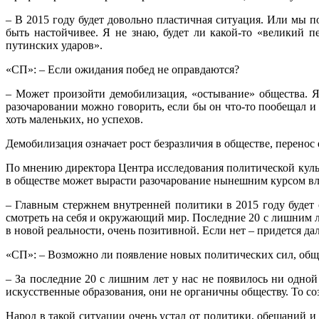
– В 2015 году будет довольно пластичная ситуация. Или мы 
быть настойчивее. Я не знаю, будет ли какой-то «великий п
путинских ударов».
«СП»: – Если ожидания побед не оправдаются?
– Может произойти демобилизация, «остывание» общества. Я 
разочаровании можно говорить, если бы он что-то пообещал 
хоть маленьких, но успехов.
Демобилизация означает рост безразличия в обществе, перенос 
По мнению директора Центра исследования политической кул
в обществе может вырасти разочарование нынешним курсом вл
– Главным стержнем внутренней политики в 2015 году будет 
смотреть на себя и окружающий мир. Последние 20 с лишним ле
в новой реальности, очень позитивной. Если нет – придется д
«СП»: – Возможно ли появление новых политических сил, об
– За последние 20 с лишним лет у нас не появилось ни одной
искусственные образования, они не органичны обществу. То со
Народ в такой ситуации очень устал от политики, обещаний и