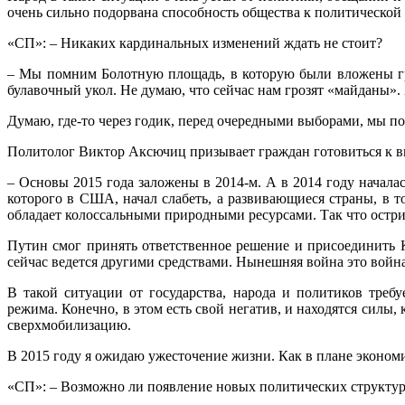
очень сильно подорвана способность общества к политической
«СП»: – Никаких кардинальных изменений ждать не стоит?
– Мы помним Болотную площадь, в которую были вложены гро
булавочный укол. Не думаю, что сейчас нам грозят «майданы». 
Думаю, где-то через годик, перед очередными выборами, мы п
Политолог Виктор Аксючиц призывает граждан готовиться к 
– Основы 2015 года заложены в 2014-м. А в 2014 году начала
которого в США, начал слабеть, а развивающиеся страны, в 
обладает колоссальными природными ресурсами. Так что остри
Путин смог принять ответственное решение и присоединить Кр
сейчас ведется другими средствами. Нынешняя война это война
В такой ситуации от государства, народа и политиков треб
режима. Конечно, в этом есть свой негатив, и находятся силы,
сверхмобилизацию.
В 2015 году я ожидаю ужесточение жизни. Как в плане экономи
«СП»: – Возможно ли появление новых политических структу