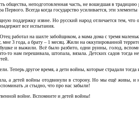
часть общества, неподготовленная часть, не вошедшая в традицию
а Первого. Всегда когда государство усиливается, эти элементы
ощную поддержку извне. Но русский народ отличается тем, что 
 выдержит все испытания.
тец работал на шахте забойщиком, а мама дома с тремя маленьки
лет, мне 3 года, а брату – 1 месяц. Жили на оккупированной терр
абушке и выжили. Всё было разбито, одни руины, голод, вспомн
ё что-то нам перешивала, штопала, вязала. Детских садов тогда 
тей.
ели. Теперь другое время, а дети войны, которые страдали тогда
ыла, а детей войны отодвинули в сторону. Но мы ещё живы, и н
вспоминать ,и стыдно, что про нас забыли!
ственной войне. Вспомните и детей войны!