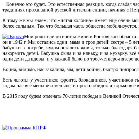
– Конечно это будет. Это естественная реакция, когда слабая 
традициях прозападной русской интеллигенции, начиная с Петр
К тому же мы знаем, что «пятая колонна» имеет еще очень м
более сильным. Так что большая часть общества мобилизуется,
Мои родители до войны жили в Ростовской области. О
он в 1942 г. Мы остались одни: мама и трое детей: сестре – 5 
бабушки в погребе, чудом остались живы, только благодаря б
накормить детей. Бабушка была и за няньку, и за кухарку, вс
одни дети да вдовы, и у каждой было по трое-четверо-пятеро де
Война, видимо, нас закалила, мы, дети войны, быстро повзросл
Есть льготы у участников фронта, блокадников, участников т
годом нас всё меньше и меньше, и просто обидно и горько всё 
В 2015 году будем отмечать 70-летие победы в Великой Отече