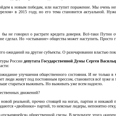
пойдем к новым победам, или наступит поражение. Мы очень неп
ерелом» в 2015 году, но его тема становится актуальной. Ну
бы не говорил о растрате кредита доверия. Всё-таки Путин оч
и не сделал. Но «остывание» общества может наступить. Просто
его ожиданий на другие субъекты. О разочаровании властью пока
ьтуры России
депутата Государственной Думы Сергея Василь
асти:
ожидание улучшения общественного состояния. И не только в 
т люди живут под постоянным прессом, становится всё хуже и х
альше стараться выживать. Но выживать уже всем надоело.
щественных движений?
 новой реальной, прочно стоящей на ногах, партии и никакой 
здаются «двойники» партий, то неясные лидеры, непонятно отку
 «пузырящейся» общественной среды. В результате этого «кипени