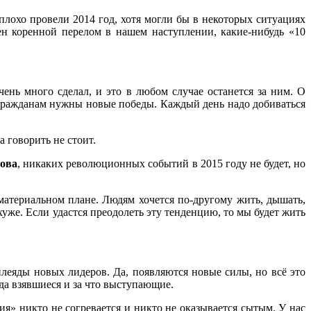
лохо провели 2014 год, хотя могли бы в некоторых ситуациях
жен коренной перелом в нашем наступлении, какие-нибудь «10
ень много сделал, и это в любом случае останется за ним. О
 гражданам нужны новые победы. Каждый день надо добиваться
 говорить не стоит.
цова
, никаких революционных событий в 2015 году не будет, но
материальном плане. Людям хочется по-другому жить, дышать,
уже. Если удастся преодолеть эту тенденцию, то мы будет жить
плеяды новых лидеров. Да, появляются новые силы, но всё это
да взявшиеся и за что выступающие.
я» никто не согревается и никто не оказывается сытым. У нас