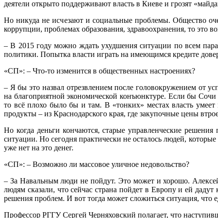
деятели открыто поддерживают власть в Киеве и грозят «майд
Но никуда не исчезают и социальные проблемы. Общество оч
коррупции, проблемах образования, здравоохранения, то это вов
– В 2015 году можно ждать ухудшения ситуации по всем пара
политики. Попытка власти играть на имеющимся кредите довер
«СП»: – Что-то изменится в общественных настроениях?
– Я бы это назвал отрезвлением после головокружением от у
на благоприятной экономической конъюнктуре. Если бы Сочи б
то всё плохо было бы и там. В «тонких» местах власть умее
продукты – из Краснодарского края, где закупочные цены втро
Но когда деньги кончаются, старые управленческие решения п
ситуации. Но сегодня практически не осталось людей, которые
уже нет на это денег.
«СП»: – Возможно ли массовое уличное недовольство?
– За Навальным люди не пойдут. Это может и хорошо. Алексей
людям сказали, что сейчас страна пойдет в Европу и ей даду
решения проблем. И вот тогда может сложиться ситуация, что 
Профессор РГГУ Сергей Черняховский полагает, что наступивш