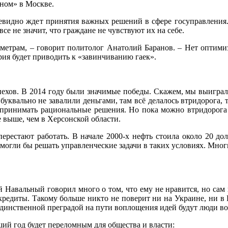
аном» в Москве.
евидно ждет принятия важных решений в сфере госуправления. 
се не значит, что граждане не чувствуют их на себе.
метрам, – говорит политолог Анатолий Баранов. – Нет оптими
ия будет приводить к «завинчиванию гаек».
спехов. В 2014 году были значимые победы. Скажем, мы выигра
уквально не завалили деньгами, там всё делалось втридорога, 
т принимать рациональные решения. Но пока можно втридорога 
е выше, чем в Херсонской области.
ерестают работать. В начале 2000-х нефть стоила около 20 дол
 могли бы решать управленческие задачи в таких условиях. Мно
 Навальный говорил много о том, что ему не нравится, но сам
т кредиты. Такому больше никто не поверит ни на Украине, ни в
единственной преградой на пути воплощения идей будут люди во
ий год будет переломным для общества и власти: