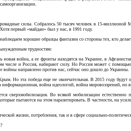
 самоорганизации.
мадные силы. Собралось 50 тысяч человек в 15-миллионой Мос
Хотя первый «майдан» был у нас, в 1991 году.
онаблюдаем хорошие образцы фантазии со стороны тех, кто дела
вынужденным трудностям:
сь новая война, а ее фронты находятся на Украине, в Афганист
том числе и Россия, набирают силу. Но Россия может с помощь
е войны направлено против нас, сейчас оно дошло до Украины.
ым. Но эта победа еще не окончательная. В 2015 году будут о
 информационная, война идеологий, война мировоззрений, но вс
уется сверхмобилизация. Во всякой мобилизации естественно 
 которые пытаются на этом паразитировать. В частности, на усил
ческой жизни, потребления, так и в сфере социально-политичес
р?