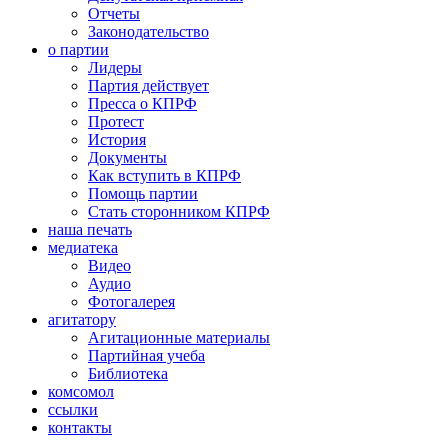
Отчеты
Законодательство
о партии
Лидеры
Партия действует
Пресса о КПРФ
Протест
История
Документы
Как вступить в КПРФ
Помощь партии
Стать сторонником КПРФ
наша печать
медиатека
Видео
Аудио
Фотогалерея
агитатору
Агитационные материалы
Партийная учеба
Библиотека
комсомол
ссылки
контакты