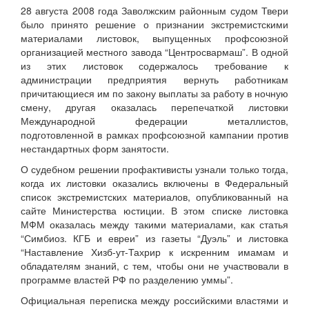
28 августа 2008 года Заволжским районным судом Твери
было принято решение о признании экстремистскими
материалами листовок, выпущенных профсоюзной
организацией местного завода “Центросвармаш”. В одной
из этих листовок содержалось требование к
администрации предприятия вернуть работникам
причитающиеся им по закону выплаты за работу в ночную
смену, другая оказалась перепечаткой листовки
Международной федерации металлистов,
подготовленной в рамках профсоюзной кампании против
нестандартных форм занятости.
О судебном решении профактивисты узнали только тогда,
когда их листовки оказались включены в Федеральный
список экстремистских материалов, опубликованный на
сайте Министерства юстиции. В этом списке листовка
МФМ оказалась между такими материалами, как статья
“Симбиоз. КГБ и евреи” из газеты “Дуэль” и листовка
“Наставление Хизб-ут-Тахрир к искренним имамам и
обладателям знаний, с тем, чтобы они не участвовали в
программе властей РФ по разделению уммы”.
Официальная переписка между российскими властями и