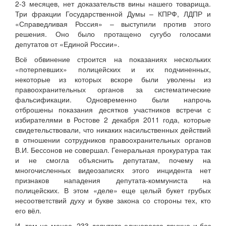
2-3 месяцев, нет доказательств вины нашего товарища.
Три фракции Государственной Думы – КПРФ, ЛДПР и
«Справедливая Россия» – выступили против этого
решения. Оно было протащено сугубо голосами
депутатов от «Единой России».
Всё обвинение строится на показаниях нескольких
«потерпевших» полицейских и их подчиненных,
некоторые из которых вскоре были уволены из
правоохранительных органов за систематические
фальсификации. Одновременно были напрочь
отброшены показания десятков участников встречи с
избирателями в Ростове 2 декабря 2011 года, которые
свидетельствовали, что никаких насильственных действий
в отношении сотрудников правоохранительных органов
В.И. Бессонов не совершал. Генеральная прокуратура так
и не смогла объяснить депутатам, почему на
многочисленных видеозаписях этого инцидента нет
признаков нападения депутата-коммуниста на
полицейских. В этом «деле» еще целый букет грубых
несоответствий духу и букве закона со стороны тех, кто
его вёл.
И, тем не менее, 233 депутата-единоросса дружно и без