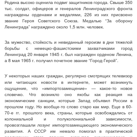
Родина высоко оценила подвиг защитников города. Свыше 350
тыс. солдат, офицеров и генералов Ленинградского фронта
награждены орденами и медалями, 226 из них присвоено
звание Героя Советского Союза. Медалью “За оборону
Ленинграда” награждено около 1,5 млн. человек.
За мужество, стойкость и невиданный героизм в дни тяжелой
борьбы с немецко-фашистскими захватчиками город
Ленинград 20 января 1945 г. был награжден орденом Ленина,
а 8 мая 1965 г. получил почетное звание “Город-Герой”.
У некоторых наших граждан, регулярно смотрящих телевизор
или читающих новости в интернете, может возникнуть
ощущение, что «импортозамещение» — какое-то новое
словечко. Что возникло оно якобы как реакция на
экономические санкции, которые Запад объявил России в
прошлом году. Но вообще-то слово старо как мир. Еще в 60-
70-е гг. прошлого века, страны, которые освобождались от
колониальной и полуколониальной зависимости,
провозглашали лозунг импортозамещающего экономического
развития. А СССР им немало помогал в практической