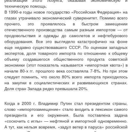
реализации этого лозунга, оказывая экономическую и
техническую помощь.
В 1990-е годы новое государство «Российская Федерация» на
глазах утрачивало экономический суверенитет. Помимо всего
прочего, это проявлялось в быстром замещении
отечественного производства самым разным импортом — от
продовольствия и одежды до самолетов и нефтебурового
оборудования. Все это выглядело катастрофично на фоне
еще недавно существовавшего СССР. По оценкам западных
экспертов, доля товарного импорта по отношению к общему
объему создавшегося общественного продукта советской
экономики (этот показатель называется «импортная квота») в
начале 80-х гг. прошлого века составляла 7-8%. Но при этом
следует помнить, что около 80% всего импорта приходилось
на закупки в социалистических и развивающихся странах.
Доля стран Запада редко превышала 20%.
Когда в 2000 г. Владимир Путин стал президентом страны,
слово «импортозамещение» стало входить в лексикон самого
президента и его окружения. Была поставлена задача
«соскочить с иглы» — нефтяной и импортной одновременно.
А тут, как нельзя вовремя, «задул ветер в паруса» российской