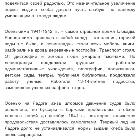
поделиться своей радостью. Это незначительное увеличение
нормы выдачи хлеба давало пусть слабую, но надежду
умирающим от голода людям.
Осень-зима 1941-1942 гг. – самое страшное время блокады.
Ранняя зима принесла с собой холод – отопления, горячей
воды не было, и ленинградцы стали жечь мебель, книги,
разбирали на дрова деревянные постройки. Транспорт стоял.
От дистрофии и холода люди умирали тысячами. Но
ленинградцы продолжали трудиться – работали
административные учреждения, типографии, поликлиники,
детские сады, театры, публичная библиотека, продолжали
работу ученые. Работали 13-14-летние подростки,
заменившие ушедших на фронт отцов.
Осенью на Ладоге из-за штормов движение судов было
осложнено, но буксиры с баржами пробивались в обход
ледяных полей до декабря 1941 г., некоторое количество
продовольствия доставлялось самолетами. Твердый лед на
Ладоге долго не устанавливался, нормы выдачи хлеба были
вновь сокращены.