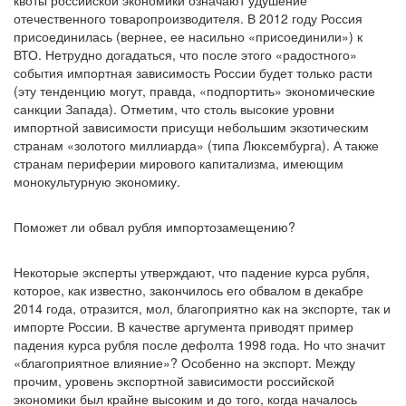
квоты российской экономики означают удушение
отечественного товаропроизводителя. В 2012 году Россия
присоединилась (вернее, ее насильно «присоединили») к
ВТО. Нетрудно догадаться, что после этого «радостного»
события импортная зависимость России будет только расти
(эту тенденцию могут, правда, «подпортить» экономические
санкции Запада). Отметим, что столь высокие уровни
импортной зависимости присущи небольшим экзотическим
странам «золотого миллиарда» (типа Люксембурга). А также
странам периферии мирового капитализма, имеющим
монокультурную экономику.
Поможет ли обвал рубля импортозамещению?
Некоторые эксперты утверждают, что падение курса рубля,
которое, как известно, закончилось его обвалом в декабре
2014 года, отразится, мол, благоприятно как на экспорте, так и
импорте России. В качестве аргумента приводят пример
падения курса рубля после дефолта 1998 года. Но что значит
«благоприятное влияние»? Особенно на экспорт. Между
прочим, уровень экспортной зависимости российской
экономики был крайне высоким и до того, когда началось