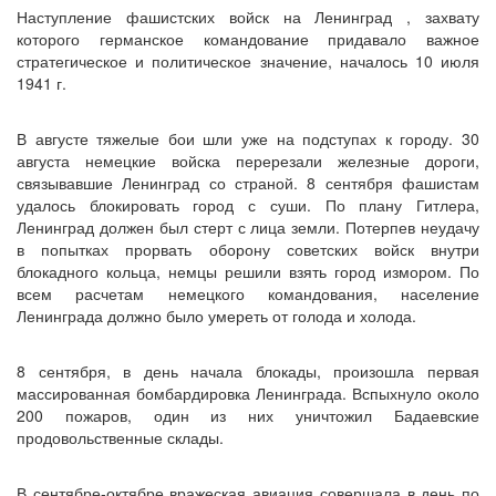
Наступление фашистских войск на Ленинград , захвату
которого германское командование придавало важное
стратегическое и политическое значение, началось 10 июля
1941 г.
В августе тяжелые бои шли уже на подступах к городу. 30
августа немецкие войска перерезали железные дороги,
связывавшие Ленинград со страной. 8 сентября фашистам
удалось блокировать город с суши. По плану Гитлера,
Ленинград должен был стерт с лица земли. Потерпев неудачу
в попытках прорвать оборону советских войск внутри
блокадного кольца, немцы решили взять город измором. По
всем расчетам немецкого командования, население
Ленинграда должно было умереть от голода и холода.
8 сентября, в день начала блокады, произошла первая
массированная бомбардировка Ленинграда. Вспыхнуло около
200 пожаров, один из них уничтожил Бадаевские
продовольственные склады.
В сентябре-октябре вражеская авиация совершала в день по