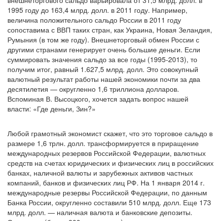
внешнеторгового сальдо варьировала от 31,5 млрд. долл. в
1995 году до 163,4 млрд. долл. в 2011 году. Например,
величина положительного сальдо России в 2011 году
сопоставима с ВВП таких стран, как Украина, Новая Зеландия,
Румыния (в том же году). Внешнеторговый обмен России с
другими странами генерирует очень большие деньги. Если
суммировать значения сальдо за все годы (1995-2013), то
получим итог, равный 1.627,5 млрд. долл. Это совокупный
валютный результат работы нашей экономики почти за два
десятилетия — округленно 1,6 триллиона долларов.
Вспоминая В. Высоцкого, хочется задать вопрос нашей
власти: «Где деньги, Зин?»
Любой грамотный экономист скажет, что это торговое сальдо в
размере 1,6 трлн. долл. трансформируется в приращение
международных резервов Российской Федерации, валютных
средств на счетах юридических и физических лиц в российских
банках, наличной валюты и зарубежных активов частных
компаний, банков и физических лиц РФ. На 1 января 2014 г.
международные резервы Российской Федерации, по данным
Банка России, округленно составили 510 млрд. долл. Еще 173
млрд. долл. — наличная валюта и банковские депозиты.