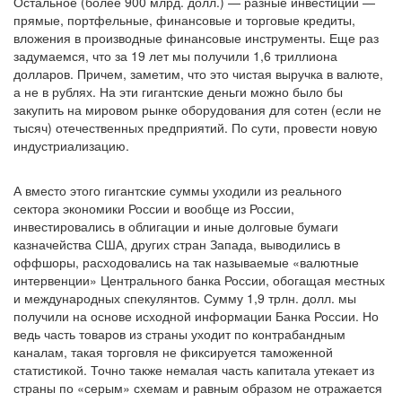
Остальное (более 900 млрд. долл.) — разные инвестиции —
прямые, портфельные, финансовые и торговые кредиты,
вложения в производные финансовые инструменты. Еще раз
задумаемся, что за 19 лет мы получили 1,6 триллиона
долларов. Причем, заметим, что это чистая выручка в валюте,
а не в рублях. На эти гигантские деньги можно было бы
закупить на мировом рынке оборудования для сотен (если не
тысяч) отечественных предприятий. По сути, провести новую
индустриализацию.
А вместо этого гигантские суммы уходили из реального
сектора экономики России и вообще из России,
инвестировались в облигации и иные долговые бумаги
казначейства США, других стран Запада, выводились в
оффшоры, расходовались на так называемые «валютные
интервенции» Центрального банка России, обогащая местных
и международных спекулянтов. Сумму 1,9 трлн. долл. мы
получили на основе исходной информации Банка России. Но
ведь часть товаров из страны уходит по контрабандным
каналам, такая торговля не фиксируется таможенной
статистикой. Точно также немалая часть капитала утекает из
страны по «серым» схемам и равным образом не отражается