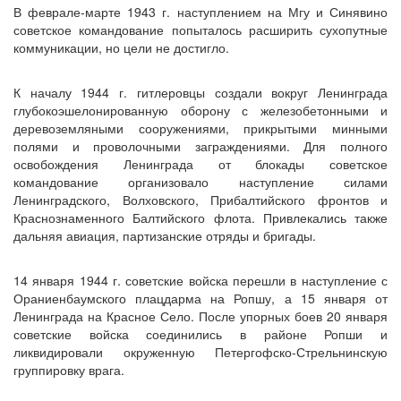
В феврале-марте 1943 г. наступлением на Мгу и Синявино
советское командование попыталось расширить сухопутные
коммуникации, но цели не достигло.
К началу 1944 г. гитлеровцы создали вокруг Ленинграда
глубокоэшелонированную оборону с железобетонными и
деревоземляными сооружениями, прикрытыми минными
полями и проволочными заграждениями. Для полного
освобождения Ленинграда от блокады советское
командование организовало наступление силами
Ленинградского, Волховского, Прибалтийского фронтов и
Краснознаменного Балтийского флота. Привлекались также
дальняя авиация, партизанские отряды и бригады.
14 января 1944 г. советские войска перешли в наступление с
Ораниенбаумского плацдарма на Ропшу, а 15 января от
Ленинграда на Красное Село. После упорных боев 20 января
советские войска соединились в районе Ропши и
ликвидировали окруженную Петергофско-Стрельнинскую
группировку врага.