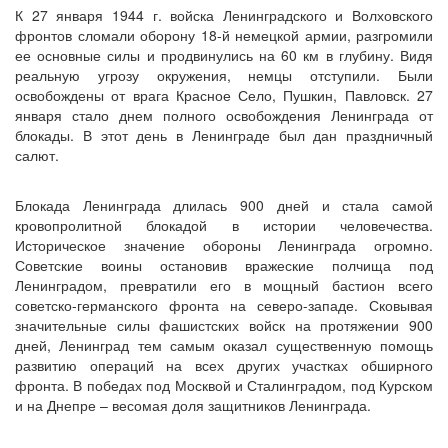
К 27 января 1944 г. войска Ленинградского и Волховского
фронтов сломали оборону 18-й немецкой армии, разгромили
ее основные силы и продвинулись на 60 км в глубину. Видя
реальную угрозу окружения, немцы отступили. Были
освобождены от врага Красное Село, Пушкин, Павловск. 27
января стало днем полного освобождения Ленинграда от
блокады. В этот день в Ленинграде был дан праздничный
салют.
Блокада Ленинграда длилась 900 дней и стала самой
кровопролитной блокадой в истории человечества.
Историческое значение обороны Ленинграда огромно.
Советские воины остановив вражеские полчища под
Ленинградом, превратили его в мощный бастион всего
советско-германского фронта на северо-западе. Сковывая
значительные силы фашистских войск на протяжении 900
дней, Ленинград тем самым оказал существенную помощь
развитию операций на всех других участках обширного
фронта. В победах под Москвой и Сталинградом, под Курском
и на Днепре – весомая доля защитников Ленинграда.