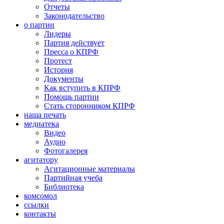
Отчеты
Законодательство
о партии
Лидеры
Партия действует
Пресса о КПРФ
Протест
История
Документы
Как вступить в КПРФ
Помощь партии
Стать сторонником КПРФ
наша печать
медиатека
Видео
Аудио
Фотогалерея
агитатору
Агитационные материалы
Партийная учеба
Библиотека
комсомол
ссылки
контакты