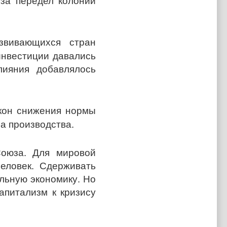
 за передел колоний
звивающихся стран
инвестиции давались
лияния добавлялось
акон снижения нормы
ба производства.
Союза. Для мировой
еловек. Сдерживать
альную экономику. Но
апитализм к кризису