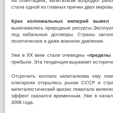
на плантациях, капитализм возродил раб
стала одной из главных причин двух мировы
Крах колониальных империй вывел 
выкачивались природные ресурсы.Эксплуа
под кабальные договоры. Страны загон
политическое и даже военное давление.
Уже в XX веке стали очевидны
«пределы 
прибыли. Эта тенденция выражает историче
Отсрочить коллапс капитализма ему пом
олигархии открылись рынки СССР и стра
капиталистический кризис помогало включен
эффект оказался временным. Уже в начал
2008 года.