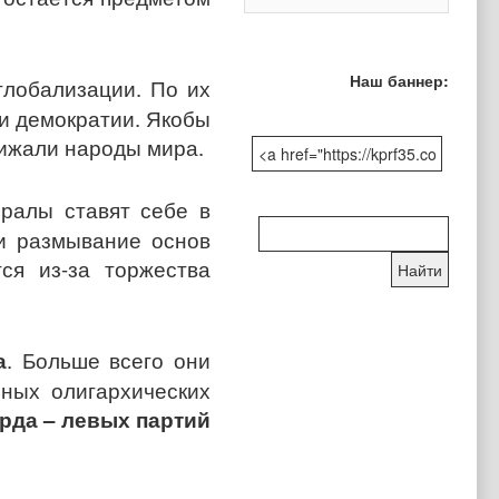
Наш баннер:
глобализации. По их
 и демократии. Якобы
лижали народы мира.
ералы ставят себе в
Поиск
и размывание основ
по
ся из-за торжества
сайту:
а
. Больше всего они
ных олигархических
арда – левых партий