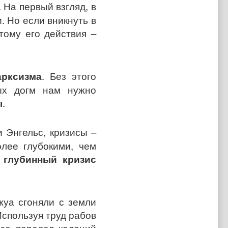
. На первый взгляд, в
. Но если вникнуть в
ому его действия –
арксизма
. Без этого
ных догм нам нужно
ы
.
и Энгельс, кризисы –
лее глубокими, чем
–
глубинный кризис
жуа сгоняли с земли
Используя труд рабов