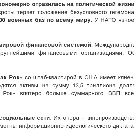
кономерно отразилась на политической жизн
ропы теряет положение безусловного гегемона
00 военных баз по всему миру
. У НАТО явно
мировой финансовой системой
. Международн
крупнейшими финансовыми организациями. 
эк Рок
» со штаб-квартирой в США имеет клиен
дятся активы на сумму 13,5 триллиона долла
к Рок» впятеро больше суммарного ВВП вс
социальные сети
. Их опора – кинопроизводст
ументы информационно-идеологического диктата 