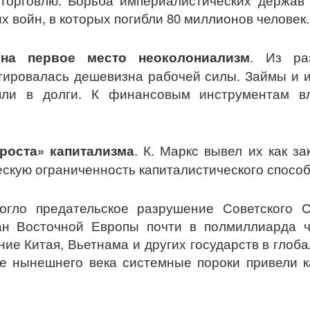
оторговлю. Борьба империалистических держав
х войн, в которых погибли 80 миллионов человек.
на первое место неоколониализм
. Из ра
тировалась дешевизна рабочей силы. Займы и 
яли в долги. К финансовым инструментам в
роста» капитализма
. К. Маркс вывел их как з
скую ограниченность капиталистического спосо
огло предательское разрушение Советского 
н Восточной Европы почти в полмиллиарда ч
ие Китая, Вьетнама и других государств в глоб
е нынешнего века системные пороки привели к