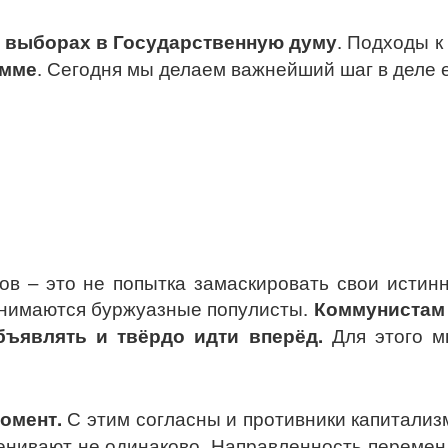
 выборах в Государственную думу
. Подходы к
амме
. Сегодня мы делаем важнейший шаг в деле 
ов – это не попытка замаскировать свои истин
анимаются буржуазные популисты.
Коммунистам 
объявлять и твёрдо идти вперёд.
Для этого м
.
момент.
С этим согласны и противники капитализм
нивают не одинаково. Направленность перемен