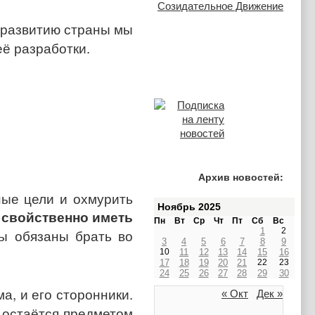
 развитию страны мы
её разработки.
Архив новостей:
ные цели и охмурить
Ноябрь 2025
свойственно иметь
Пн
Вт
Ср
Чт
Пт
Сб
Вс
1
2
ы обязаны брать во
3
4
5
6
7
8
9
10
11
12
13
14
15
16
17
18
19
20
21
22
23
24
25
26
27
28
29
30
а, и его сторонники.
« Окт
Дек »
 остаётся предметом