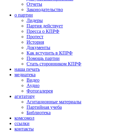
Отчеты
Законодательство
о партии
Лидеры
Партия действует
Пресса о КПРФ
Протест
История
Документы
Как вступить в КПРФ
Помощь партии
Стать сторонником КПРФ
наша печать
медиатека
Видео
Аудио
Фотогалерея
агитатору
Агитационные материалы
Партийная учеба
Библиотека
комсомол
ссылки
контакты