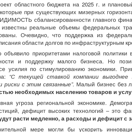
ект областного бюджета на 2025 г. и плановый
которые при существующих мизерных горизонт
ВИДИМОСТЬ сбалансированности главного фина
е известны реальные объемы федеральных тр
ованы. Очевидно, что поддержка из федерал
писания области долгов по инфраструктурным кр
 объявило приоритетами налоговой политики в
ности и поддержку малого бизнеса. Но поз
се усилия по стимулированию экономики. При
ва:
“С текущей ставкой компании выгоднее 
 риски с этим связанные”.
Малый бизнес без л
астью необходимых населению товаров и услу
вная угроза региональной экономике. Демогра
стиций, дефицит высоких технологий – это фа
дут расти медленно, а расходы и дефицит с 
чительной мере могли бы ускорить инноваци