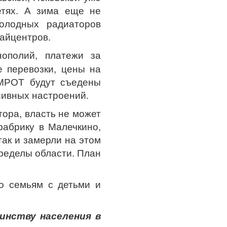
етях. А зима еще не
олодных радиаторов
райцентров.
ополий, платежи за
 перевозки, цены на
 МРОТ будут съедены
сивных настроений.
тора, власть не может
фабрику в Малечкино,
так и замерли на этом
ределы области. План
то семьям с детьми и
инству населения в