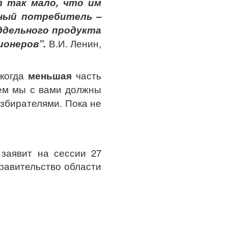
т так мало, что им
вный потребитель –
ддельного продукта
ионеров”.
В.И. Ленин,
 когда
меньшая
часть
чем мы с вами должны
збирателями. Пока не
заявит на сессии 27
правительство области