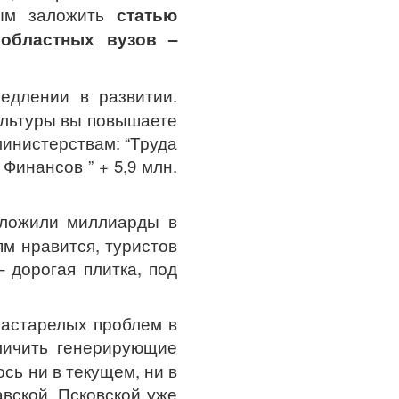
ым заложить
статью
 областных вузов –
едлении в развитии.
ультуры вы повышаете
инистерствам: “Труда
” Финансов ” + 5,9 млн.
Вложили миллиарды в
м нравится, туристов
 дорогая плитка, под
застарелых проблем в
личить генерирующие
ь ни в текущем, ни в
вской, Псковской уже