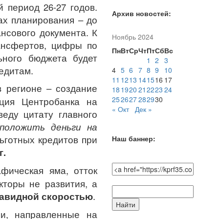
 период 26-27 годов.
Архив новостей:
ах планирования – до
нсового документа. К
Ноябрь 2024
ансфертов, цифры по
Пн
Вт
Ср
Чт
Пт
Сб
Вс
ьного бюджета будет
1
2
3
едитам.
4
5
6
7
8
9
10
11
12
13
14
15
16
17
 регионе – создание
18
19
20
21
22
23
24
25
26
27
28
29
30
иция Центробанка на
« Окт
Дек »
веду цитату главного
положить деньги на
ьготных кредитов при
Наш баннер:
г.
фическая яма, отток
кторы не развития, а
Поиск
завидной скоростью
.
по
сайту:
и, направленные на