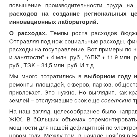
повышение
производительности труда на
расходов на создание региональных це
инновационных лабораторий.
О расходах.
Темпы роста расходов бюдже
Отправляя под нож социальные расходы, фи
расходы на госуправление. Вот примеры по 
и занятости” + 4 млн. руб., “АПК” + 11,9 млн. 
руб., ТЭК + 34,5 млн. руб. И т.д.
Мы много потратились в
выборном году
н
ремонты площадей, скверов, парков, общест
привлекает. Это нужно. Но выглядит, как к
землей – отслужившие срок еще
советские
т
На наш взгляд, целесообразнее было напра
ЖКХ. В б
О
льших объемах отремонтировать
мощности для нашей дефицитной по электрос
новом году. Между тем, в начале ноября в 