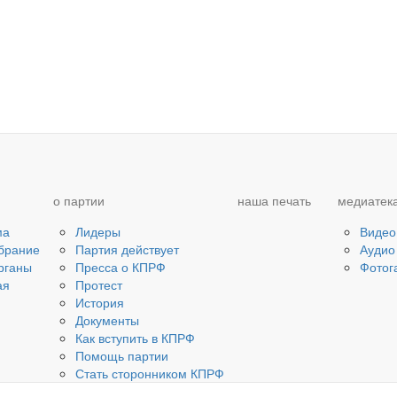
о партии
наша печать
медиатек
ма
Лидеры
Видео
брание
Партия действует
Аудио
рганы
Пресса о КПРФ
Фотог
ая
Протест
История
Документы
Как вступить в КПРФ
Помощь партии
Стать сторонником КПРФ