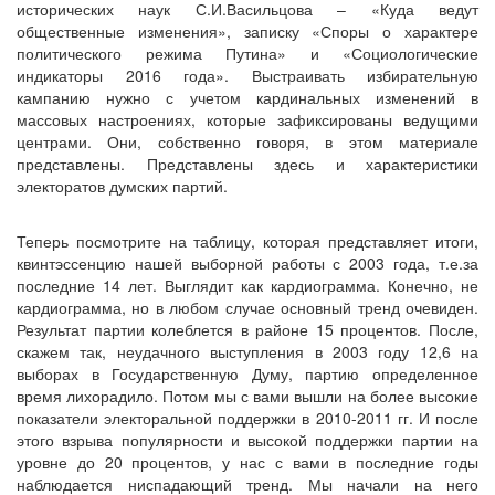
исторических наук С.И.Васильцова – «Куда ведут
общественные изменения», записку «Споры о характере
политического режима Путина» и «Социологические
индикаторы 2016 года». Выстраивать избирательную
кампанию нужно с учетом кардинальных изменений в
массовых настроениях, которые зафиксированы ведущими
центрами. Они, собственно говоря, в этом материале
представлены. Представлены здесь и характеристики
электоратов думских партий.
Теперь посмотрите на таблицу, которая представляет итоги,
квинтэссенцию нашей выборной работы с 2003 года, т.е.за
последние 14 лет. Выглядит как кардиограмма. Конечно, не
кардиограмма, но в любом случае основный тренд очевиден.
Результат партии колеблется в районе 15 процентов. После,
скажем так, неудачного выступления в 2003 году 12,6 на
выборах в Государственную Думу, партию определенное
время лихорадило. Потом мы с вами вышли на более высокие
показатели электоральной поддержки в 2010-2011 гг. И после
этого взрыва популярности и высокой поддержки партии на
уровне до 20 процентов, у нас с вами в последние годы
наблюдается ниспадающий тренд. Мы начали на него