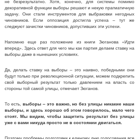
не безрезультатно. Хотя, конечно, для системы помимо
декоративной функции выборы решают и некую прагматичную
задачу. Они стали инструментов для выбраковки негодных
чиновников. Если оппозиция достигла успеха – тут же
следжуют зачистки чиновников, допустивших эти успехи.
Напомню еще раз положение из книги Зюганова «Идти
вперед». Здесь ответ для чего мы как партия делаем ставку на
выборы даже в нынешних условиях.
Да, делать ставку на выборы – это наивно, победными они
будут только при революционной ситуации, можем подкрепить
свой выборный результат только давлением на власть со
стороны той самой улицы, отмечает Зюганов.
То есть,
выборы – это важно, но без улицы никакие наши
выборы, и здесь хорошо об этом говорилось, мало чего
стоят. Мы видим, чтобы защитить результат без улицы
уже с вами никуда просто не в состоянии двигаться.
Поэтому проблемы подготовки к единому дню голосования все