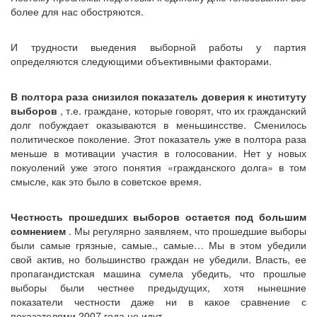
более для нас обостряются.
И трудности выедения выборной работы у партия
определяются следующими объективными факторами.
В полтора раза снизился показатель доверия к институту
выборов
, т.е. граждане, которые говорят, что их гражданский
долг побуждает оказываются в меньшинсстве. Сменилось
политическое поколение. Этот показатель уже в полтора раза
меньше в мотивации участия в голосовании. Нет у новых
покуолений уже этого понятия «гражданского долга» в том
смысле, как это было в советское время.
Честность прошедших выборов остается под большим
сомнением
. Мы регулярно заявляем, что прошедшие выборы
были самые грязные, самые., самые… Мы в этом убедили
свой актив, но большинство граждан не убедили. Власть, ее
пропагандистская машина сумела убедить, что прошлые
выборы были честнее предыдущих, хотя нынешние
показатели честности даже ни в какое сравнение с
показателями 2007 года не идут.