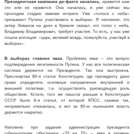
Президентская кампания де-факто началась
, нравится нам
это или не нравится. Она началась, и уже сейчас мы
проходим стадию завязки интриги. Уже «голоса с неба»
призывают Путина участвовать в выборах. Я напомню, это
актер Ливанов на днях в Кремле сказал, что голос с неба,
Владимир Владимирович, требует участия. То есть, у нас уже
пошла агитация: «царь, великий вождь, пожалуйста, участвуй в
выборах».
В выборах главное явка
. Проблема явки – это вопрос
подтверждения легитимности Путина. У нас вся политическая
система держится на Президенте. Так она выстроена.
Пресловутая 80-я статья Конституции, где президенту дано
право определять основные направления внутренней и
внешней политики, т.е. осуществлять руководящую роль
обществом. Кстати, того же смысла раньше в Конституции
СССР была 6-я статья, от которой КПСС, скажем так,
неправильно отказалась, а вот за 80-ю нынешняя власть
держится накрепко.
Напомню про задание администрации президента
губернаторам: обеспечить «70 на 70» – явку и уровень