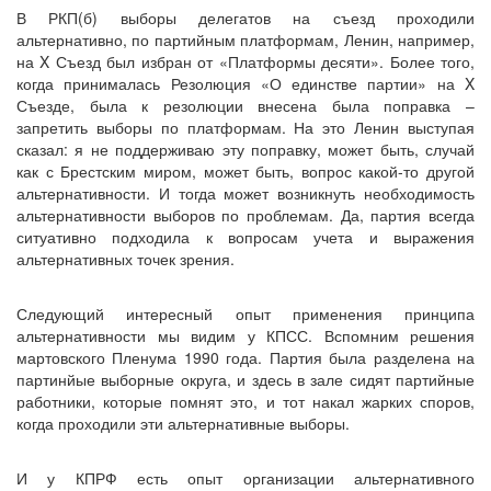
В РКП(б) выборы делегатов на съезд проходили
альтернативно, по партийным платформам, Ленин, например,
на X Съезд был избран от «Платформы десяти». Более того,
когда принималась Резолюция «О единстве партии» на X
Съезде, была к резолюции внесена была поправка –
запретить выборы по платформам. На это Ленин выступая
сказал: я не поддерживаю эту поправку, может быть, случай
как с Брестским миром, может быть, вопрос какой-то другой
альтернативности. И тогда может возникнуть необходимость
альтернативности выборов по проблемам. Да, партия всегда
ситуативно подходила к вопросам учета и выражения
альтернативных точек зрения.
Следующий интересный опыт применения принципа
альтернативности мы видим у КПСС. Вспомним решения
мартовского Пленума 1990 года. Партия была разделена на
партинйые выборные округа, и здесь в зале сидят партийные
работники, которые помнят это, и тот накал жарких споров,
когда проходили эти альтернативные выборы.
И у КПРФ есть опыт организации альтернативного