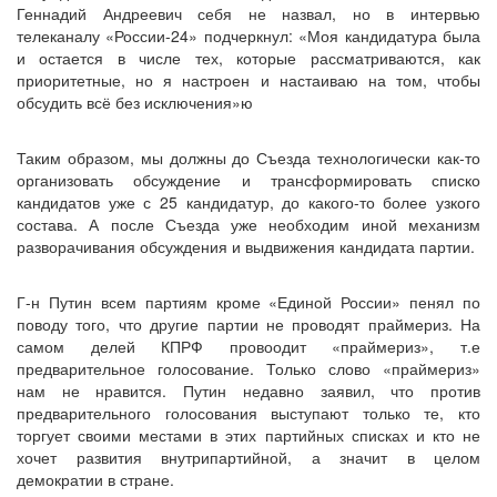
Геннадий Андреевич себя не назвал, но в интервью
телеканалу «России-24» подчеркнул: «Моя кандидатура была
и остается в числе тех, которые рассматриваются, как
приоритетные, но я настроен и настаиваю на том, чтобы
обсудить всё без исключения»ю
Таким образом, мы должны до Съезда технологически как-то
организовать обсуждение и трансформировать списко
кандидатов уже с 25 кандидатур, до какого-то более узкого
состава. А после Съезда уже необходим иной механизм
разворачивания обсуждения и выдвижения кандидата партии.
Г-н Путин всем партиям кроме «Единой России» пенял по
поводу того, что другие партии не проводят праймериз. На
самом делей КПРФ провоодит «праймериз», т.е
предварительное голосование. Только слово «праймериз»
нам не нравится. Путин недавно заявил, что против
предварительного голосования выступают только те, кто
торгует своими местами в этих партийных списках и кто не
хочет развития внутрипартийной, а значит в целом
демократии в стране.