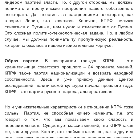
лидером партией власти. Но, с другой стороны, мы должны
понимать и пропутинские настроения нашего собственного
электората. Да, плестись за настроениями электората, как
говорил Ленин, это хвостизм. Конечно, КПРФ нельзхя
сливаться с Путиным, нам нужно и отмежевание от Путина.
Это сложная политико-технологическая задача. Но, в любом
случае, мы должны понимать ту пропутинскую реальность,
которая сложилась в нашем избирательном корпусе.
Образ партии
. В восприятии граждан КПРФ – это
хранительница советского прошлого – 24 процента мнений.
КПРФ также партия национализации и возврата народной
собственности. Здесь я уже привожу данные Центра
исследований политической культуры начала прошлого года.
КПРФ – это партия русского народа, альтернативная.
Но и уничижительные характеристики в отношении КПРФ тоже
сильны. Партия, не способная ничего изменить, т.е. это
говорит о том, что мы показываем свою слабость и
нерешительность. Существует массив мнений, что КПРФ такая
же, как и другие. Кстати, это клеймо «такая же, как и другие»
нам всячески пытается прорежимная пропаганда навязать.