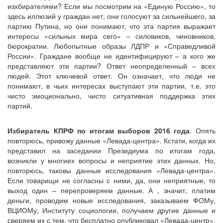
изхбирателями? Если мы посмотрим на «Единую Россию», то
здесь иллюзий у граждан нет, они голосуют за сильнейшего, за
партию Путина, но они понимают, что эта партия выражает
интересы «сильных мира сего» – силовиков, чиновников,
бюрократии. Любопытные образы ЛДПР и «Справедливой
России». Граждане вообще не идентифицируют – а кого же
представляют эти партии? Ответ неопределенный – всех
людей. Этот ключевой ответ. Он означает, что люди не
понимают, в чьих интересах выступают эти партии, т.е. это
чисто эмоционально, чисто ситуативная поддержка этих
партий.
Избиратель КПРФ по итогам выборов 2016 года
. Опять
повторюсь, привожу данные «Левада-центра». Кстати, когда их
представил на заседании Президиума по итогам года,
возникли у многиех вопросы и неприятие этих данных. Но,
повторюсь, таковы данные исследования «Левада-центра».
Если товарищи не согласны с ними, да, они неприятные, то
выход один – перепроверяем данные. А , значит, платим
деньги, проводим новые исследования, заказываем ФОМу,
ВЦИОМу, Институту социологии, получаем другие данные и
сверяем их с тем, что бесплатно опубликовал «Левада-центр».