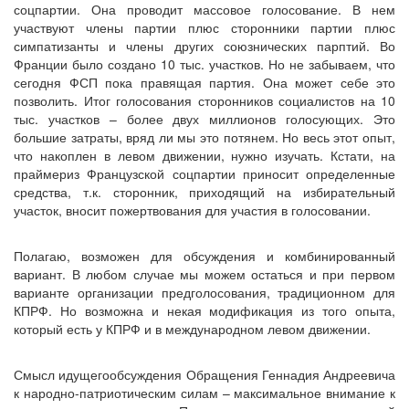
соцпартии. Она проводит массовое голосование. В нем
участвуют члены партии плюс сторонники партии плюс
симпатизанты и члены других союзнических парптий. Во
Франции было создано 10 тыс. участков. Но не забываем, что
сегодня ФСП пока правящая партия. Она может себе это
позволить. Итог голосования сторонников социалистов на 10
тыс. участков – более двух миллионов голосующих. Это
большие затраты, вряд ли мы это потянем. Но весь этот опыт,
что накоплен в левом движении, нужно изучать. Кстати, на
праймериз Французской соцпартии приносит определенные
средства, т.к. сторонник, приходящий на избирательный
участок, вносит пожертвования для участия в голосовании.
Полагаю, возможен для обсуждения и комбинированный
вариант. В любом случае мы можем остаться и при первом
варианте организации предголосования, традиционном для
КПРФ. Но возможна и некая модификация из того опыта,
который есть у КПРФ и в международном левом движении.
Смысл идущегообсуждения Обращения Геннадия Андреевича
к народно-патриотическим силам – максимальное внимание к