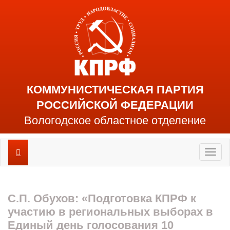
КОММУНИСТИЧЕСКАЯ ПАРТИЯ
РОССИЙСКОЙ ФЕДЕРАЦИИ
Вологодское областное отделение
Toggl
naviga
С.П. Обухов: «Подготовка КПРФ к
участию в региональных выборах в
Единый день голосования 10