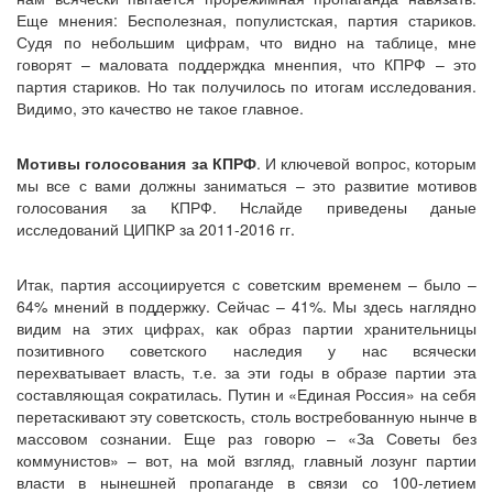
Еще мнения: Бесполезная, популистская, партия стариков.
Судя по небольшим цифрам, что видно на таблице, мне
говорят – маловата поддерждка мненпия, что КПРФ – это
партия стариков. Но так получилось по итогам исследования.
Видимо, это качество не такое главное.
Мотивы голосования за КПРФ
. И ключевой вопрос, которым
мы все с вами должны заниматься – это развитие мотивов
голосования за КПРФ. Нслайде приведены даные
исследований ЦИПКР за 2011-2016 гг.
Итак, партия ассоциируется с советским временем – было –
64% мнений в поддержку. Сейчас – 41%. Мы здесь наглядно
видим на этих цифрах, как образ партии хранительницы
позитивного советского наследия у нас всячески
перехватывает власть, т.е. за эти годы в образе партии эта
составляющая сократилась. Путин и «Единая Россия» на себя
перетаскивают эту советскость, столь востребованную нынче в
массовом сознании. Еще раз говорю – «За Советы без
коммунистов» – вот, на мой взгляд, главный лозунг партии
власти в нынешней пропаганде в связи со 100-летием