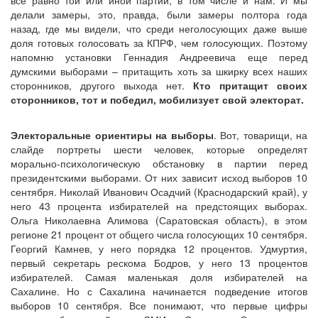
все равно той или иной партии, в том числе и нам. И мы
делали замеры, это, правда, были замеры полтора года
назад, где мы видели, что среди неголосующих даже выше
доля готовых голосовать за КПРФ, чем голосующих. Поэтому
напомню установки Геннадия Андреевича еще перед
думскими выборами – притащить хоть за шкирку всех наших
сторонников, другого выхода нет.
Кто притащит своих
сторонников, тот и победил, мобилизует свой электорат.
Электоральные ориентиры на выборы
. Вот, товарищи, на
слайде портреты шести человек, которые определят
морально-психологическую обстановку в партии перед
президентскими выборами. От них зависит исход выборов 10
сентября. Николай Иванович Осадчий (Краснодарский край), у
него 43 процента избирателей на предстоящих выборах.
Ольга Николаевна Алимова (Саратовская область), в этом
регионе 21 процент от общего числа голосующих 10 сентября.
Георгий Камнев, у него порядка 12 процентов. Удмуртия,
первый секретарь рескома Бодров, у него 13 процентов
избирателей. Самая маленькая доля избирателей на
Сахалине. Но с Сахалина начинается подведение итогов
выборов 10 сентября. Все понимают, что первые цифры