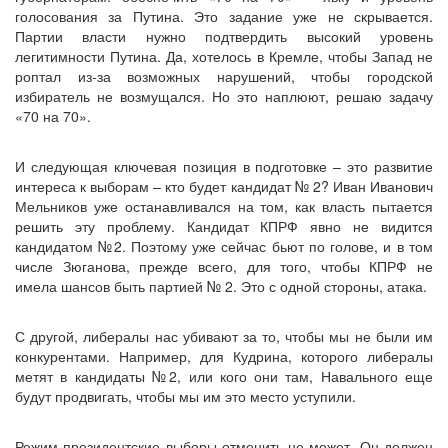
голосования за Путина. Это задание уже не скрывается.
Партии власти нужно подтвердить высокий уровень
легитимности Путина. Да, хотелось в Кремле, чтобы Запад не
роптал из-за возможных нарушений, чтобы городской
избиратель не возмущался. Но это наплюют, решаю задачу
«70 на 70».
И следующая ключевая позиция в подготовке – это развитие
интереса к выборам – кто будет кандидат № 2? Иван Иванович
Мельников уже останавливался на том, как власть пытается
решить эту проблему. Кандидат КПРФ явно не видится
кандидатом №2. Поэтому уже сейчас бьют по голове, и в том
числе Зюганова, прежде всего, для того, чтобы КПРФ не
имела шансов быть партией № 2. Это с одной стороны, атака.
С другой, либералы нас убивают за то, чтобы мы не были им
конкурентами. Например, для Кудрина, которого либералы
метят в кандидаты №2, или кого они там, Навального еще
будут продвигать, чтобы мы им это место уступили.
Режим президентские выборы отменить не может. Он должен