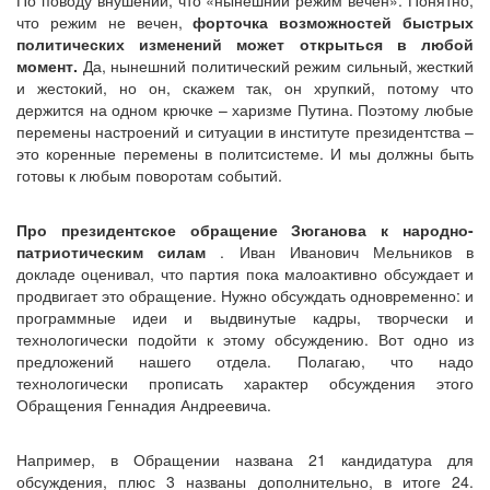
По поводу внушений, что «нынешний режим вечен». Понятно,
что режим не вечен,
форточка возможностей быстрых
политических изменений может открыться в любой
момент.
Да, нынешний политический режим сильный, жесткий
и жестокий, но он, скажем так, он хрупкий, потому что
держится на одном крючке – харизме Путина. Поэтому любые
перемены настроений и ситуации в институте президентства –
это коренные перемены в политсистеме. И мы должны быть
готовы к любым поворотам событий.
Про президентское обращение Зюганова к народно-
патриотическим силам
. Иван Иванович Мельников в
докладе оценивал, что партия пока малоактивно обсуждает и
продвигает это обращение. Нужно обсуждать одновременно: и
программные идеи и выдвинутые кадры, творчески и
технологически подойти к этому обсуждению. Вот одно из
предложений нашего отдела. Полагаю, что надо
технологически прописать характер обсуждения этого
Обращения Геннадия Андреевича.
Например, в Обращении названа 21 кандидатура для
обсуждения, плюс 3 названы дополнительно, в итоге 24.