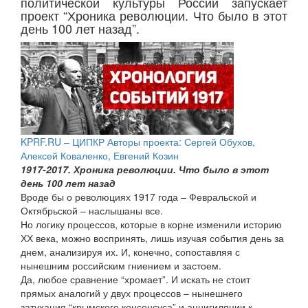
политической культуры России запускает
проект “Хроника революции. Что было в этот
день 100 лет назад”.
KPRF.RU – ЦИПКР Авторы проекта: Сергей Обухов,
Алексей Коваленко, Евгений Козин
1917-2017. Хроника революции. Что было в этот
день 100 лет назад
Вроде бы о революциях 1917 года – Февральской и
Октябрьской – наслышаны все.
Но логику процессов, которые в корне изменили историю
ХХ века, можно воспринять, лишь изучая события день за
днем, анализируя их. И, конечно, сопоставляя с
нынешним российским гниением и застоем.
Да, любое сравнение “хромает”. И искать не стоит
прямых аналогий у двух процессов – нынешнего
затухания “крымского консенсуса” и аннигиляции к