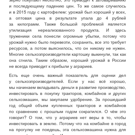
и последующему падению цен. То же самое случилось
и в 2015 году с картофелем: урожай был хороший у всех,
а оптовая цена в результате упала до 4 рублей
за килограмм. Также большой проблемой является
утилизация нереализованного продукта. И здесь
труженики села понесли огромные убытки, потому что
урожай нужно было перевезти, сохранить, все это требует
ресурсов, а потом выяснилось, что он никому не нужен.
Многие сельхозпроизводители картошку выкинули, так как
она сгнила. Таким образом, хороший урожай в России
не всегда приводит к прибыли у аграриев.
Есть еще очень важный показатель для оценки дел
у сельхозпроизводителей. Если у нас всё хорошо,
мы начинаем вкладывать деньги в развитие производство,
инвестировать в покупку тракторов, комбайнов и других
сельхозмашин, мы закупаем удобрение. За прошедший
год общий объем купленных тракторов и комбайнов
по сравнению с прошлым годом сократился. О чём это
говорит? О том, что у аграриев нет веры в то, чтобы
инвестировать в землю. Потому что на комбайне в город
на прогулку не поедешь, эта сельхозмашина нужна для