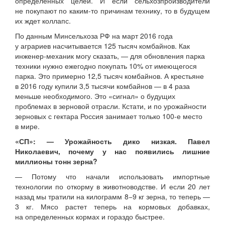
определённых целей. И если сельхозпроизводители
не покупают по каким-то причинам технику, то в будущем
их ждет коллапс.
По данным Минсельхоза РФ на март 2016 года
у аграриев насчитывается 125 тысяч комбайнов. Как
инженер-механик могу сказать, — для обновления парка
техники нужно ежегодно покупать 10% от имеющегося
парка. Это примерно 12,5 тысяч комбайнов. А крестьяне
в 2016 году купили 3,5 тысячи комбайнов — в 4 раза
меньше необходимого. Это «сигнал» о будущих
проблемах в зерновой отрасли. Кстати, и по урожайности
зерновых с гектара Россия занимает только 100-е место
в мире.
«СП»: — Урожайность дико низкая. Павел
Николаевич, почему у нас появились лишние
миллионы тонн зерна?
— Потому что начали использовать импортные
технологии по откорму в животноводстве. И если 20 лет
назад мы тратили на килограмм 8−9 кг зерна, то теперь —
3 кг. Мясо растет теперь на кормовых добавках,
на определенных кормах и гораздо быстрее.