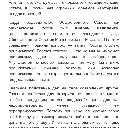
млн тонн молока. Думаю, что показатели гораздо меньше.
Кстати, в России нет огромных объемов картофеля,
плодов и овощей.
Когда председателем Общественного Совета при
Минсельхозе России был
Андрей Даниленко
,
он организовал совместное заседание двух
Общественных Советов Минсельхоза и Росстата. На этом
совещании подняли вопрос, — зачем Росстат столько
приписывает? Росстат ответил, — это не мы занимаемся
приписками, данные получаем от губернаторов.
А у властей на местах показатели не могут быть ниже
прошлогодних. Именно поэтому они ежегодно
приписывают тонны, литры, центнеры, чтобы их не ругали
федеральные власти.
Реальное положение дел на селе совершенно другое.
Главная проблема для аграриев не произвести много,
а сбыть продукцию по «справедливой» цене. Для нас
недопроизводство менее страшно, чем
перепроизводство. Поэтому при хорошем урожае зерна
в 2016 году у сельхозпроизводителей есть опасение, что
цены на него упадут. И так как на внешнем рынке наше
зерно покупают неохотно, это приводит к затовариванию