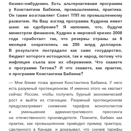
бизнес-омбудсмен. Есть альтернативная программа
у Константина Бабкина, промышленника, практика.
Он также возглавляет Совет ТПП по промышленному
развитию. На Ваш взгляд программа Кудрина имеет
шанс на одобрение? Я напомню, что, будучи
министром финансов, Кудрин в мировой кризис 2008
года «сработал» так, что резервы страны за 6
месяцев сократились на 250 млрд долларов.
В результате пострадало как само государство,
бюджет которого истощился, так и народ, потому что
инфляция съела все их сбережения. Что скажете
о программе Титова? И что скажете, как практик,
о программе Константина Бабкина?
— Мне ближе точка зрения Константина Бабкина. У него
есть разумный протекционизм. И именно этого не хватает
сейчас России, чтобы получить бурный экономический
рост и выйти из стагнации. Разумный протекционизм
предусматривает снижение тарифов монополистов
и уменьшение административного прессинга
на отечественного производителя. Помните, Бабкин как
практик, как промышленник приводил пример трактора,
сделанного в Канаде, и доказывал, что снизив тарифы