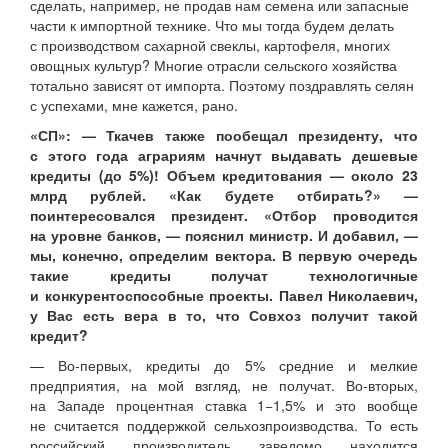
сделать, например, не продав нам семена или запасные
части к импортной технике. Что мы тогда будем делать
с производством сахарной свеклы, картофеля, многих
овощных культур? Многие отрасли сельского хозяйства
тотально зависят от импорта. Поэтому поздравлять селян
с успехами, мне кажется, рано.
«СП»: — Ткачев также пообещал президенту, что
с этого года аграриям начнут выдавать дешевые
кредиты (до 5%)! Объем кредитования — около 23
млрд рублей. «Как будете отбирать?» —
поинтересовался президент. «Отбор проводится
на уровне банков, — пояснил министр. И добавил, —
мы, конечно, определим вектора. В первую очередь
такие кредиты получат технологичные
и конкурентоспособные проекты. Павел Николаевич,
у Вас есть вера в то, что Совхоз получит такой
кредит?
— Во-первых, кредиты до 5% средние и мелкие
предприятия, на мой взгляд, не получат. Во-вторых,
на Западе процентная ставка 1−1,5% и это вообще
не считается поддержкой сельхозпроизводства. То есть
российский производитель заведомо находится