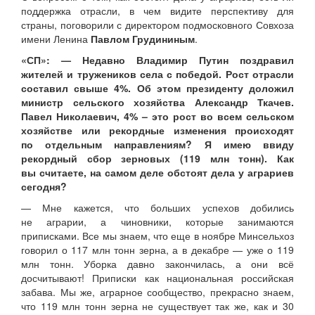
поддержка отрасли, в чем видите перспективу для
страны, поговорили с директором подмосковного Совхоза
имени Ленина
Павлом Грудининым
.
«СП»: — Недавно Владимир Путин поздравил
жителей и тружеников села с победой. Рост отрасли
составил свыше 4%. Об этом президенту доложил
министр сельского хозяйства Александр Ткачев.
Павел Николаевич, 4% – это рост во всем сельском
хозяйстве или рекордные изменения происходят
по отдельным направлениям? Я имею ввиду
рекордный сбор зерновых (119 млн тонн). Как
вы считаете, на самом деле обстоят дела у аграриев
сегодня?
— Мне кажется, что больших успехов добились
не аграрии, а чиновники, которые занимаются
приписками. Все мы знаем, что еще в ноябре Минсельхоз
говорил о 117 млн тонн зерна, а в декабре — уже о 119
млн тонн. Уборка давно закончилась, а они всё
досчитывают! Приписки как национальная российская
забава. Мы же, аграрное сообщество, прекрасно знаем,
что 119 млн тонн зерна не существует так же, как и 30