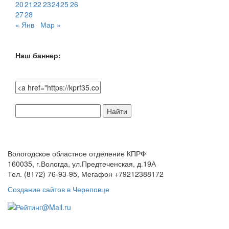
20
21
22
23
24
25
26
27
28
« Янв
Мар »
Наш баннер:
Поиск
по
сайту:
Вологодское областное отделение КПРФ
160035, г.Вологда, ул.Предтеченская, д.19А
Тел. (8172) 76-93-95, Мегафон +79212388172
Создание сайтов в Череповце