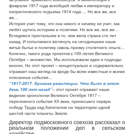
февралю 1917 года всеобщей любви к императору и
патриотического подъема 1914 года … Но все же, все
же…
История учит тому, что она никого и ничему не учит, как
любят шутить историки и политики. Но все же, все же…
Вглядимся пристальнее в то, чем жила страна сто лет
назад. И попытаемся взглянуть на сегодняшнее наше
житьё-бытье и политику сквозь призму столетнего опыта…
Конечно, такого рода проектов к 100-летия Великого
Октября – множество. Мы использовали идеи и подходы
многих. Но этот проект – концептуально и содержательно
отражает наш взгляд на вроде бы всем известные и всеми
описанные события…
“1917-2017. Хроника революции. Что было в этот
день 100 лет назад”
– этот проект отражает наше
видение хронологии Великого Октября 1917 –
переломного события ХХ века, принесшего первую
победу Труда над Капиталом на территории одной
шестой части планеты Земля.
Директор подмосковного совхоза рассказал о
реальном положении дел в сельском
хозяйстве