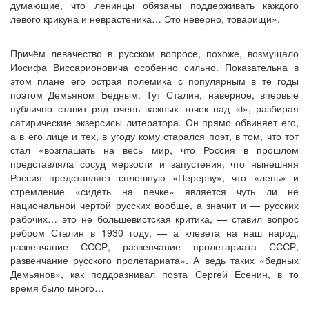
думающие, что ленинцы обязаны поддерживать каждого
левого крикуна и неврастеника… Это неверно, товарищи».
Причём левачество в русском вопросе, похоже, возмущало
Иосифа Виссарионовича особенно сильно. Показательна в
этом плане его острая полемика с популярным в те годы
поэтом Демьяном Бедным. Тут Сталин, наверное, впервые
публично ставит ряд очень важных точек над «i», разбирая
сатирические экзерсисы литератора. Он прямо обвиняет его,
а в его лице и тех, в угоду кому старался поэт, в том, что тот
стал «возглашать на весь мир, что Россия в прошлом
представляла сосуд мерзости и запустения, что нынешняя
Россия представляет сплошную «Перерву», что «лень» и
стремление «сидеть на печке» является чуть ли не
национальной чертой русских вообще, а значит и — русских
рабочих… это не большевистская критика, — ставил вопрос
ребром Сталин в 1930 году, — а клевета на наш народ,
развенчание СССР, развенчание пролетариата СССР,
развенчание русского пролетариата». А ведь таких «бедных
Демьянов», как поддразнивал поэта Сергей Есенин, в то
время было много…