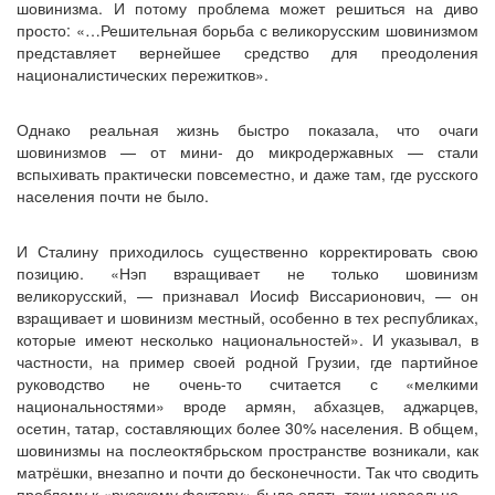
шовинизма. И потому проблема может решиться на диво
просто: «…Решительная борьба с великорусским шовинизмом
представляет вернейшее средство для преодоления
националистических пережитков».
Однако реальная жизнь быстро показала, что очаги
шовинизмов — от мини- до микродержавных — стали
вспыхивать практически повсеместно, и даже там, где русского
населения почти не было.
И Сталину приходилось существенно корректировать свою
позицию. «Нэп взращивает не только шовинизм
великорусский, — признавал Иосиф Виссарионович, — он
взращивает и шовинизм местный, особенно в тех республиках,
которые имеют несколько национальностей». И указывал, в
частности, на пример своей родной Грузии, где партийное
руководство не очень-то считается с «мелкими
национальностями» вроде армян, абхазцев, аджарцев,
осетин, татар, составляющих более 30% населения. В общем,
шовинизмы на послеоктябрьском пространстве возникали, как
матрёшки, внезапно и почти до бесконечности. Так что сводить
проблему к «русскому фактору» было опять-таки нереально.