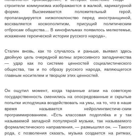
строители коммунизма изображаются в жалкой, карикатурной
форме. Высмеивается положительный герой,
пропагандируется низкопоклонство перед иностранщиной,
восхваляется космополитизм, присущий политическим
отбросам общества… В кинофильмах появилось мелкотемье,
искажение героической истории русского народа».
Сталин вновь, как то случалось и раньше, выявил здесь
двойную цель очередной волны агрессивного западничества
— удар как по системе ценностей социалистического
общества, так и по образу русского народа, являющегося
главным носителем и творцом этих ценностей.
Он ощутил момент, когда таранные атаки на советскую
государственность сменились на опосредованные и скрытые
попытки исподтишка воздействовать на умы, на то, что в наше
время называется нейролингвистиче-ским
программированием. «Есть классовая подоплёка и у так
называемой западной популярной музыки, так называемого
формалистического направления, — размышлял он. — Такого
рода, с позволения сказать, музыка создается на ритмах,