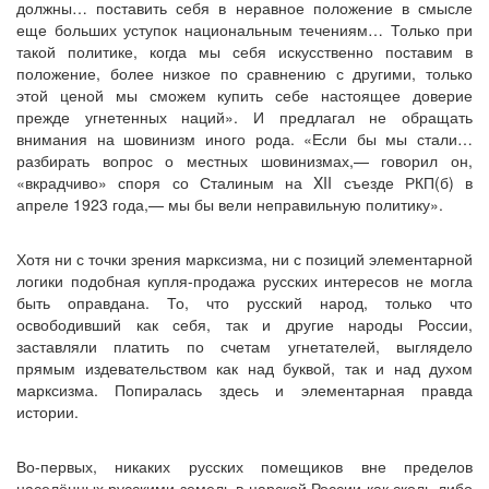
должны… поставить себя в неравное положение в смысле
еще больших уступок национальным течениям… Только при
такой политике, когда мы себя искусственно поставим в
положение, более низкое по сравнению с другими, только
этой ценой мы сможем купить себе настоящее доверие
прежде угнетенных наций». И предлагал не обращать
внимания на шовинизм иного рода. «Если бы мы стали…
разбирать вопрос о местных шовинизмах,— говорил он,
«вкрадчиво» споря со Сталиным на XII съезде РКП(б) в
апреле 1923 года,— мы бы вели неправильную политику».
Хотя ни с точки зрения марксизма, ни с позиций элементарной
логики подобная купля-продажа русских интересов не могла
быть оправдана. То, что русский народ, только что
освободивший как себя, так и другие народы России,
заставляли платить по счетам угнетателей, выглядело
прямым издевательством как над буквой, так и над духом
марксизма. Попиралась здесь и элементарная правда
истории.
Во-первых, никаких русских помещиков вне пределов
населённых русскими земель в царской России как сколь-либо