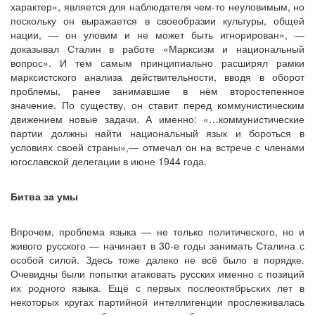
характер», является для наблюдателя чем-то неуловимым, но
поскольку он выражается в своеобразии культуры, общей
нации, — он уловим и не может быть игнорирован», —
доказывал Сталин в работе «Марксизм и национальный
вопрос». И тем самым принципиально расширял рамки
марксистского анализа действительности, вводя в оборот
проблемы, ранее занимавшие в нём второстепенное
значение. По существу, он ставит перед коммунистическим
движением новые задачи. А именно: «…коммунистические
партии должны найти национальный язык и бороться в
условиях своей страны»,— отмечал он на встрече с членами
югославской делегации в июне 1944 года.
Битва за умы
Впрочем, проблема языка — не только политического, но и
живого русского — начинает в 30-е годы занимать Сталина с
особой силой. Здесь тоже далеко не всё было в порядке.
Очевидны были попытки атаковать русских именно с позиций
их родного языка. Ещё с первых послеоктябрьских лет в
некоторых кругах партийной интеллигенции прослеживалась