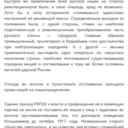
Быстрое же привлечение всей русской нации на сторону
революционеров было, в свою очередь, вряд ли возможно.
Хотя бы в силу исторически сложившихся царистских
настроений её решающей массы. Определённым выходом из
положения была, с одной стороны, ставка на наиболее
подготовленную к революционным преобразованиям часть
русского этноса — городской, главным образом
промышленный, пролетариат и беднейшие слои крестьянства
при нейтрализации середняка. А с другой — весьма
привлекательно выглядела идея опереться на нерусское
население страны, наиболее тяготившееся существовавшим
порядком вещей и составлявшее к тому же более половины
жителей царской России.
Отсюда во многом и проистекало отстаивание принципа
права наций на самоопределение.
Однако приход РКП(б) к власти и превращение её в правящую
партию не могли не поставить её лицом к лицу с задачами, во
многом противоречившими тем, что диктовали поведение
большевиков до октября 1917 года. Низвержение старого
общества свершилось, и на повестку дня вставал сложнейший