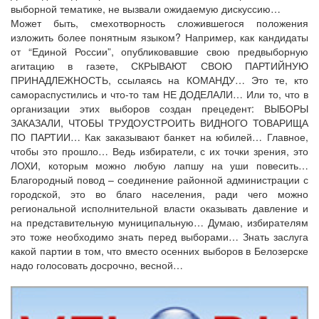
выборной тематике, не вызвали ожидаемую дискуссию…
Может быть, смехотворность сложившегося положения
изложить более понятным языком? Например, как кандидаты
от “Единой России”, опубликовавшие свою предвыборную
агитацию в газете, СКРЫВАЮТ СВОЮ ПАРТИЙНУЮ
ПРИНАДЛЕЖНОСТЬ, ссылаясь на КОМАНДУ… Это те, кто
самораспустились и что-то там НЕ ДОДЕЛАЛИ… Или то, что в
организации этих выборов создан прецедент: ВЫБОРЫ
ЗАКАЗАЛИ, ЧТОБЫ ТРУДОУСТРОИТЬ ВИДНОГО ТОВАРИЩА
ПО ПАРТИИ… Как заказывают банкет на юбилей… Главное,
чтобы это прошло… Ведь избиратели, с их точки зрения, это
ЛОХИ, которым можно любую лапшу на уши повесить…
Благородный повод – соединение районной администрации с
городской, это во благо населения, ради чего можно
региональной исполнительной власти оказывать давление и
на представительную муниципальную… Думаю, избирателям
это тоже необходимо знать перед выборами… Знать заслуга
какой партии в том, что вместо осенних выборов в Белозерске
надо голосовать досрочно, весной…