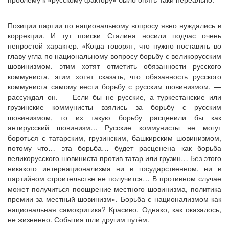
Позиции партии по национальному вопросу явно нуждались в
коррекции. И тут поиски Сталина носили подчас очень
непростой характер. «Когда говорят, что нужно поставить во
главу угла по национальному вопросу борьбу с великорусским
шовинизмом, этим хотят отметить обязанности русского
коммуниста, этим хотят сказать, что обязанность русского
коммуниста самому вести борьбу с русским шовинизмом, —
рассуждал он. — Если бы не русские, а туркестанские или
грузинские коммунисты взялись за борьбу с русским
шовинизмом, то их такую борьбу расценили бы как
антирусский шовинизм… Русские коммунисты не могут
бороться с татарским, грузинским, башкирским шовинизмом,
потому что… эта борьба… будет расценена как борьба
великорусского шовиниста против татар или грузин… Без этого
никакого интернационализма ни в государственном, ни в
партийном строительстве не получится… В противном случае
может получиться поощрение местного шовинизма, политика
премии за местный шовинизм». Борьба с национализмом как
национальная самокритика? Красиво. Однако, как оказалось,
не жизненно. События шли другим путём.