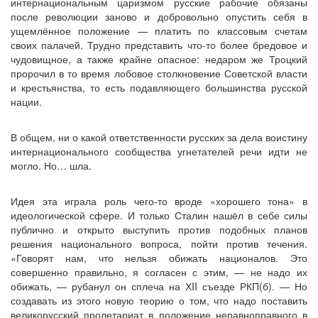
интернациональным царизмом русские рабочие обязаны
после революции заново и добровольно опустить себя в
ущемлённое положение — платить по классовым счетам
своих палачей. Трудно представить что-то более бредовое и
чудовищное, а также крайне опасное: недаром же Троцкий
пророчил в то время лобовое столкновение Советской власти
и крестьянства, то есть подавляющего большинства русской
нации.
В общем, ни о какой ответственности русских за дела воистину
интернационального сообщества угнетателей речи идти не
могло. Но… шла.
Идея эта играла роль чего-то вроде «хорошего тона» в
идеологической сфере. И только Сталин нашёл в себе силы
публично и открыто выступить против подобных планов
решения национального вопроса, пойти против течения.
«Говорят нам, что нельзя обижать националов. Это
совершенно правильно, я согласен с этим, — не надо их
обижать, — рубанул он сплеча на ХII съезде РКП(б). — Но
создавать из этого новую теорию о том, что надо поставить
великорусский пролетариат в положение неравноправного в