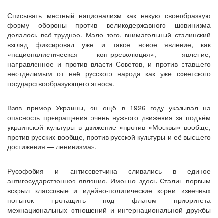
Списывать местный национализм как некую своеобразную
форму обороны против великодержавного шовинизма
делалось всё труднее. Мало того, внимательный сталинский
взгляд фиксировал уже и такое новое явление, как
«националистическая контрреволюция»,— явление,
направленное и против власти Советов, и против ставшего
неотделимым от неё русского народа как уже советского
государствообразующего этноса.
Взяв пример Украины, он ещё в 1926 году указывал на
опасность превращения очень нужного движения за подъём
украинской культуры в движение «против «Москвы» вообще,
против русских вообще, против русской культуры и её высшего
достижения — ленинизма».
Русофобия и антисоветчина сливались в единое
антигосударственное явление. Именно здесь Сталин первым
вскрыл классовые и идейно-политические корни извечных
попыток протащить под флагом приоритета
межнациональных отношений и интернациональной дружбы