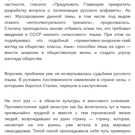
частности, гласило: «Предложить Главнауке прекратить
разработку вопроса о латинизации русского алфавита». Ан
нет. Муссирование данной темы, в том числе под видом
этакого «интеллектуального тренинга», продолжалось.
Сталину приходилось заново отбивать атаки тех, кто требовал
введения в СССР некоего «классового» языка. При этом он
подчёркивал, что подобный «примитивно-анархиче-ский
взгляд на общество, классы, язык» способен лишь на одно —
внести анархию в общественную жизнь и создать угрозу
распада общества.
Впрочем, проблема уже не исчерпывалась судьбами русского
языка. В условиях послевоенного оживления в стране силы, с
которыми боролся Сталин, перешли в наступление.
На этот раз — в области культуры и массового сознания.
Противостояние идей зачастую как бы вплеталось тут в ткань
чрезвычайно трудной и вместе с тем героической жизни
людей, возрождавших из руин страну — страну, которая,
несмотря на эти руины, уже встала в ряд мировых
сверхдержав. Тихой сапой прокладывала себе путь примерно