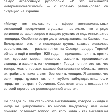
самую агрессивную русофобию. «И это называется
интернационализмом!» — с горечью резюмировал он
ситуацию на Украине…
«Между тем положение в сфере межнациональных
отношений продолжало сгущаться настолько, что в ряде
регионов вставал вопрос о защите русских от подлинных актов
геноцида. Особенно остро дела складывались на Кавказе. «…
Вследствие того, что некоторые группы казаков оказались
вероломными, — разъяснял он на Съезде народов Терской
области ещё в ноябре 1920 года, — пришлось принять против
них суровые меры, пришлось выселить провинившиеся
станицы и заселить их чеченцами. Горцы поняли это так, что
теперь можно терских казаков безнаказанно обижать, можно
их грабить, отнимать скот, бесчестить женщин. Я заявляю, что
если горцы думают так, они глубоко заблуждаются… если
горцы не прекратят бесчинств, Советская власть покарает их
со всей строгостью революционной власти».
Не правда ли, это сталинское выступление, которое никогда и
нигде не цитировалось, во многом по-другому, чем ныне
принято, освещает вопрос, кто, кого, когда и как выселял на