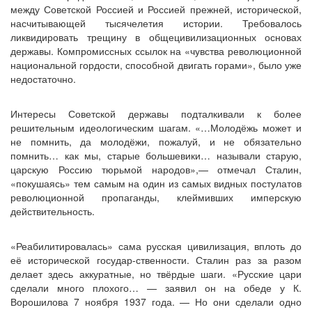
между Советской Россией и Россией прежней, исторической,
насчитывающей тысячелетия истории. Требовалось
ликвидировать трещину в общецивилизационных основах
державы. Компромиссных ссылок на «чувства революционной
национальной гордости, способной двигать горами», было уже
недостаточно.
Интересы Советской державы подталкивали к более
решительным идеологическим шагам. «…Молодёжь может и
не помнить, да молодёжи, пожалуй, и не обязательно
помнить… как мы, старые большевики… называли старую,
царскую Россию тюрьмой народов»,— отмечал Сталин,
«покушаясь» тем самым на один из самых видных постулатов
революционной пропаганды, клеймивших имперскую
действительность.
«Реабилитировалась» сама русская цивилизация, вплоть до
её исторической государ-ственности. Сталин раз за разом
делает здесь аккуратные, но твёрдые шаги. «Русские цари
сделали много плохого… — заявил он на обеде у К.
Ворошилова 7 ноября 1937 года. — Но они сделали одно