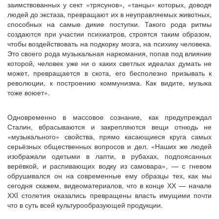
заимствованных у сект «трясунов», «танцы» которых, доводя
людей до экстаза, превращают их в неуправляемых животных,
способных на самые дикие поступки. Такого рода ритмы
создаются при участии психиатров, строятся таким образом,
чтобы воздействовать на подкорку мозга, на психику человека.
Это своего рода музыкальная наркомания, попав под влияние
которой, человек уже ни о каких светлых идеалах думать не
может, превращается в скота, его бесполезно призывать к
революции, к построению коммунизма. Как видите, музыка
тоже воюет».
Одновременно в массовое сознание, как предупреждал
Сталин, вбрасываются и закрепляются вещи отнюдь не
«музыкального» свойства, прямо касающиеся круга самых
серьёзных общественных вопросов и дел. «Наших же людей
изображали одетыми в лапти, в рубахах, подпоясанных
верёвкой, и распивающих водку из самовара», — с гневом
обрушивался он на современные ему образцы тех, как мы
сегодня скажем, видеоматериалов, что в конце ХХ — начале
ХХI столетия оказались превращены власть имущими почти
что в суть всей культурообразующей продукции.