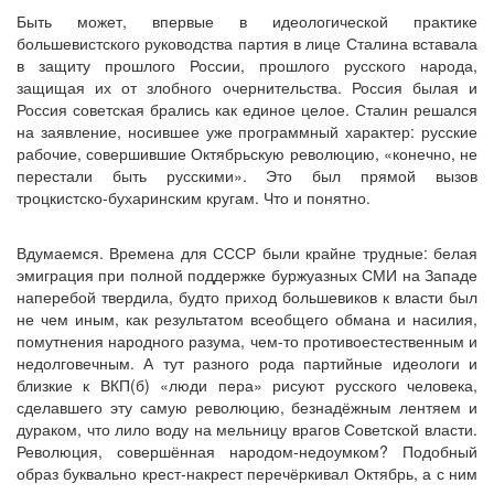
Быть может, впервые в идеологической практике
большевистского руководства партия в лице Сталина вставала
в защиту прошлого России, прошлого русского народа,
защищая их от злобного очернительства. Россия былая и
Россия советская брались как единое целое. Сталин решался
на заявление, носившее уже программный характер: русские
рабочие, совершившие Октябрьскую революцию, «конечно, не
перестали быть русскими». Это был прямой вызов
троцкистско-бухаринским кругам. Что и понятно.
Вдумаемся. Времена для СССР были крайне трудные: белая
эмиграция при полной поддержке буржуазных СМИ на Западе
наперебой твердила, будто приход большевиков к власти был
не чем иным, как результатом всеобщего обмана и насилия,
помутнения народного разума, чем-то противоестественным и
недолговечным. А тут разного рода партийные идеологи и
близкие к ВКП(б) «люди пера» рисуют русского человека,
сделавшего эту самую революцию, безнадёжным лентяем и
дураком, что лило воду на мельницу врагов Советской власти.
Революция, совершённая народом-недоумком? Подобный
образ буквально крест-накрест перечёркивал Октябрь, а с ним