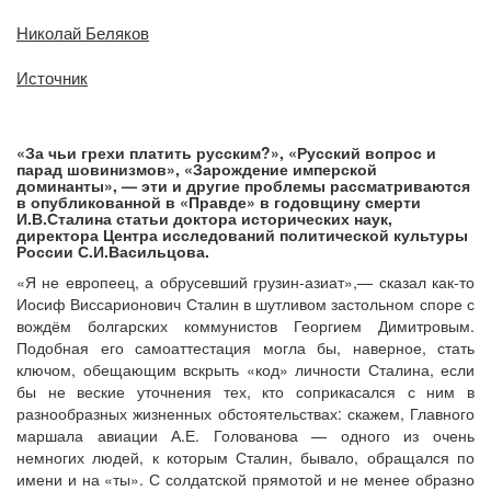
Николай Беляков
Источник
«За чьи грехи платить русским?», «Русский вопрос и
парад шовинизмов», «Зарождение имперской
доминанты», — эти и другие проблемы рассматриваются
в опубликованной в «Правде» в годовщину смерти
И.В.Сталина статьи доктора исторических наук,
директора Центра исследований политической культуры
России С.И.Васильцова.
«Я не европеец, а обрусевший грузин-азиат»,— сказал как-то
Иосиф Виссарионович Сталин в шутливом застольном споре с
вождём болгарских коммунистов Георгием Димитровым.
Подобная его самоаттестация могла бы, наверное, стать
ключом, обещающим вскрыть «код» личности Сталина, если
бы не веские уточнения тех, кто соприкасался с ним в
разнообразных жизненных обстоятельствах: скажем, Главного
маршала авиации А.Е. Голованова — одного из очень
немногих людей, к которым Сталин, бывало, обращался по
имени и на «ты». С солдатской прямотой и не менее образно