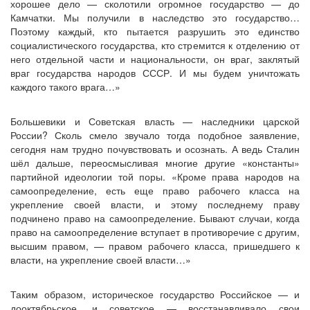
хорошее дело — сколотили огромное государство — до
Камчатки. Мы получили в наследство это государство…
Поэтому каждый, кто пытается разрушить это единство
социалистического государства, кто стремится к отделению от
него отдельной части и национальности, он враг, заклятый
враг государства народов СССР. И мы будем уничтожать
каждого такого врага…»
Большевики и Советская власть — наследники царской
России? Сколь смело звучало тогда подобное заявление,
сегодня нам трудно почувствовать и осознать. А ведь Сталин
шёл дальше, переосмысливая многие другие «константы»
партийной идеологии той поры. «Кроме права народов на
самоопределение, есть еще право рабочего класса на
укрепление своей власти, и этому последнему праву
подчинено право на самоопределение. Бывают случаи, когда
право на самоопределение вступает в противоречие с другим,
высшим правом, — правом рабочего класса, пришедшего к
власти, на укрепление своей власти…»
Таким образом, историческое государство Российское — и
дооктябрьское, и советское — восстанавливало свои