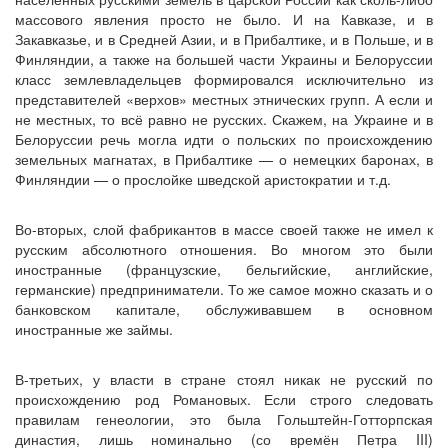
массового явления просто не было. И на Кавказе, и в
Закавказье, и в Средней Азии, и в Прибалтике, и в Польше, и в
Финляндии, а также на большей части Украины и Белоруссии
класс землевладельцев формировался исключительно из
представителей «верхов» местных этнических групп. А если и
не местных, то всё равно не русских. Скажем, на Украине и в
Белоруссии речь могла идти о польских по происхождению
земельных магнатах, в Прибалтике — о немецких баронах, в
Финляндии — о прослойке шведской аристократии и т.д.
Во-вторых, слой фабрикантов в массе своей также не имел к
русским абсолютного отношения. Во многом это были
иностранные (французские, бельгийские, английские,
германские) предприниматели. То же самое можно сказать и о
банковском капитале, обслуживавшем в основном
иностранные же займы.
В-третьих, у власти в стране стоял никак не русский по
происхождению род Романовых. Если строго следовать
правилам генеологии, это была Гольштейн-Готторпская
династия, лишь номинально (со времён Петра III)