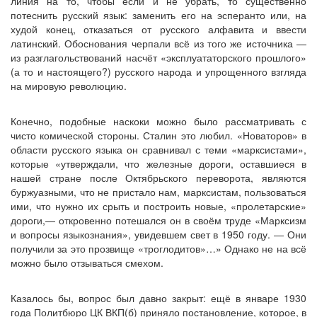
линия на то, чтобы если и не убрать, то существенно
потеснить русский язык: заменить его на эсперанто или, на
худой конец, отказаться от русского алфавита и ввести
латинский. Обоснования черпали всё из того же источника —
из разглагольствований насчёт «эксплуататорского прошлого»
(а то и настоящего?) русского народа и упрощенного взгляда
на мировую революцию.
Конечно, подобные наскоки можно было рассматривать с
чисто комической стороны. Сталин это любил. «Новаторов» в
области русского языка он сравнивал с теми «марксистами»,
которые «утверждали, что железные дороги, оставшиеся в
нашей стране после Октябрьского переворота, являются
буржуазными, что не пристало нам, марксистам, пользоваться
ими, что нужно их срыть и построить новые, «пролетарские»
дороги,— откровенно потешался он в своём труде «Марксизм
и вопросы языкознания», увидевшем свет в 1950 году. — Они
получили за это прозвище «троглодитов»…» Однако не на всё
можно было отзываться смехом.
Казалось бы, вопрос был давно закрыт: ещё в январе 1930
года Политбюро ЦК ВКП(б) приняло постановление, которое, в