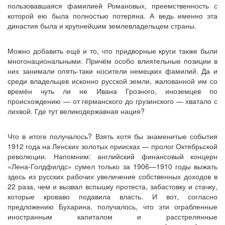
пользовавшаяся фамилией Романовых, преемственность с
которой ею была полностью потеряна. А ведь именно эта
династия была и крупнейшим землевладельцем страны.
Можно добавить ещё и то, что придворные круги также были
многонациональными. Причём особо влиятельные позиции в
них занимали опять-таки носители немецких фамилий. Да и
среди владельцев исконно русской земли, жалованной им со
времён чуть ли не Ивана Грозного, иноземцев по
происхождению — от германского до грузинского — хватало с
лихвой. Где тут великодержавная нация?
Что в итоге получалось? Взять хотя бы знаменитые события
1912 года на Ленских золотых приисках — пролог Октябрьской
революции. Напомним: английский финансовый концерн
«Лена-Голдфилдс» сумел только за 1906—1910 годы выжать
здесь из русских рабочих увеличение собственных доходов в
22 раза, чем и вызвал вспышку протеста, забастовку и стачку,
которые кроваво подавила власть. И вот, согласно
предложению Бухарина, получалось, что эти ограбленные
иностранным капиталом и расстрелянные