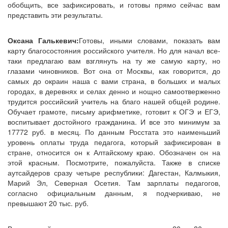
обобщить, все зафиксировать, и готовы прямо сейчас вам
представить эти результаты.
Оксана Галькевич:
Готовы, иными словами, показать вам
карту благосостояния российского учителя. Но для начал все-
таки предлагаю вам взглянуть на ту же самую карту, но
глазами чиновников. Вот она от Москвы, как говорится, до
самых до окраин наша с вами страна, в больших и малых
городах, в деревнях и селах денно и нощно самоотверженно
трудится российский учитель на благо нашей общей родине.
Обучает грамоте, письму арифметике, готовит к ОГЭ и ЕГЭ,
воспитывает достойного гражданина. И все это минимум за
17772 руб. в месяц. По данным Росстата это наименьший
уровень оплаты труда педагога, который зафиксирован в
стране, относится он к Алтайскому краю. Обозначен он на
этой красным. Посмотрите, пожалуйста. Также в списке
аутсайдеров сразу четыре республики: Дагестан, Калмыкия,
Марий Эл, Северная Осетия. Там зарплаты педагогов,
согласно официальным данным, я подчеркиваю, не
превышают 20 тыс. руб.