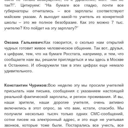
так?!”. Цитируем: “На бумаге все гладко, почти все
губернаторы отчитались – все зарплаты соответствуют
майским указам. А выходит какой-то учитель из конкретной
школы – это же полное безобразие. Как это можно 7 тыс.
учителю? Кто пойдет на эту зарплату?”
Оксана Галькевич:
Как говорится, о сколько нам открытий
чудных готовит живое человеческое общение. Так вот, друзья,
к цифрам, тем, что на бумаге Росстата, например, и тем, что
сообщаете нам вы, решили приглядеться и мы здесь в Москве
в Останкино. И обнаружили там в этих цифрах еще немало
удивительного.
Константин Чуриков:
Всю неделю эту мы просили учителей
присылать нам письма, сообщения с указанием настоящей
реальной фактической зарплаты, и регион проживания. И вы,
наши зрители, наши дорогие учителя, очень активно
включились в этот опрос, за что вам, кстати, спасибо. Мы
получили несколько тысяч только одних СМС-сообщений,
сотни писем на электронный адрес, и это еще не учитывая
звонков, которые тоже были. Постарались все учесть, все