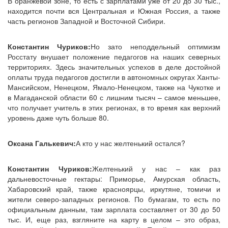
В оранжевой зоне, то есть с зарплатами уже от 20 до 30 тыс.,
находится почти вся Центральная и Южная Россия, а также
часть регионов Западной и Восточной Сибири.
Константин Чуриков:
Но зато неподдельный оптимизм
Росстату внушает положение педагогов на наших северных
территориях. Здесь значительных успехов в деле достойной
оплаты труда педагогов достигли в автономных округах Ханты-
Мансийском, Ненецком, Ямало-Ненецком, также на Чукотке и
в Магаданской области 60 с лишним тысяч – самое меньшее,
что получает учитель в этих регионах, в то время как верхний
уровень даже чуть больше 80.
Оксана Галькевич:
А кто у нас желтенький остался?
Константин Чуриков:
Желтенький у нас – как раз
дальневосточные гектары: Приморье, Амурская область,
Хабаровский край, также красноярцы, иркутяне, томичи и
жители северо-западных регионов. По бумагам, то есть по
официальным данным, там зарплата составляет от 30 до 50
тыс. И, еще раз, взгляните на карту в целом – это образ,