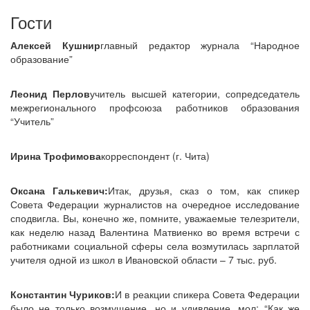
Гости
Алексей Кушнир
главный редактор журнала “Народное
образование”
Леонид Перлов
учитель высшей категории, сопредседатель
межрегионального профсоюза работников образования
“Учитель”
Ирина Трофимова
корреспондент (г. Чита)
Оксана Галькевич:
Итак, друзья, сказ о том, как спикер
Совета Федерации журналистов на очередное исследование
сподвигла. Вы, конечно же, помните, уважаемые телезрители,
как неделю назад Валентина Матвиенко во время встречи с
работниками социальной сферы села возмутилась зарплатой
учителя одной из школ в Ивановской области – 7 тыс. руб.
Константин Чуриков:
И в реакции спикера Совета Федерации
было не только возмущение, но и удивление, мол: “Как же