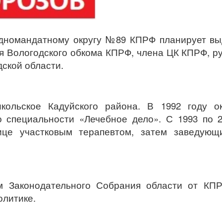
одномандатному округу №89 КПРФ планирует 
ря Вологодского обкома КПРФ, члена ЦК КПРФ, р
ской области.
кольское Кадуйского района. В 1992 году о
о специальности «Лечебное дело». С 1993 по 
ице участковым терапевтом, затем заведующ
м Законодательного Собрания области от КПР
олитике.