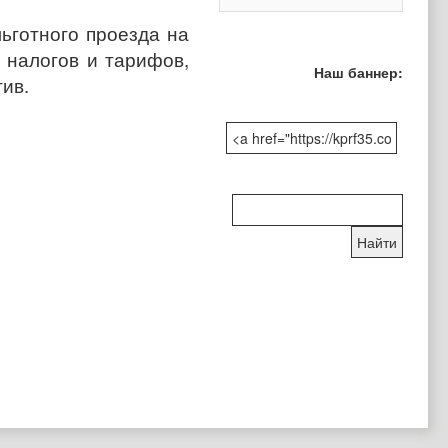
ьготного проезда на
 налогов и тарифов,
Наш баннер:
ив.
Поиск
по
сайту: