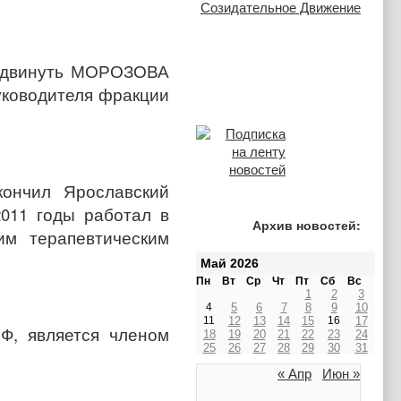
выдвинуть МОРОЗОВА
уководителя фракции
кончил Ярославский
2011 годы работал в
Архив новостей:
им терапевтическим
Май 2026
Пн
Вт
Ср
Чт
Пт
Сб
Вс
1
2
3
4
5
6
7
8
9
10
11
12
13
14
15
16
17
Ф, является членом
18
19
20
21
22
23
24
25
26
27
28
29
30
31
« Апр
Июн »