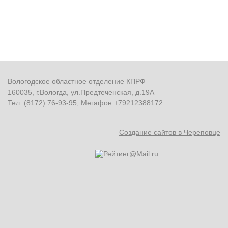
Вологодское областное отделение КПРФ
160035, г.Вологда, ул.Предтеченская, д.19А
Тел. (8172) 76-93-95, Мегафон +79212388172
Создание сайтов в Череповце