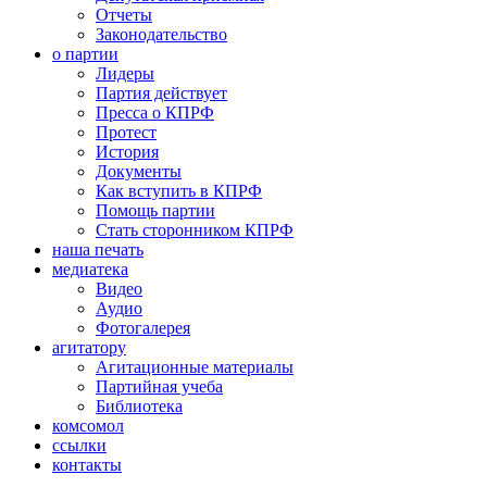
Отчеты
Законодательство
о партии
Лидеры
Партия действует
Пресса о КПРФ
Протест
История
Документы
Как вступить в КПРФ
Помощь партии
Стать сторонником КПРФ
наша печать
медиатека
Видео
Аудио
Фотогалерея
агитатору
Агитационные материалы
Партийная учеба
Библиотека
комсомол
ссылки
контакты