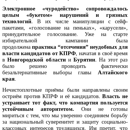
Электронное «чуродейство» сопровождалось
целым «букетом» нарушений и грязных
технологий
. В их числе манипуляции с сейф-
пакетами, «голосование на пеньках», «карусели»,
принудительное голосование. Уже на старте
избирательной кампании была
продолжена
практика “отсечения” неудобных для
власти кандидатов от КПРФ
, начатая в своё время
в
Новгородской области
и
Бурятии
. На этот раз
было решено проводить фактически
безальтернативные выборы главы
Алтайского
края
.
Нечистоплотные приёмы были направлены своим
остриём против КПРФ и её кандидатов.
Власть не
устраивает тот факт, что компартия пользуется
устойчивым авторитетом.
Они не готовы
мириться с тем, что мы уверенно соединяем борьбу
за национальный суверенитет и защиту социально-
классовых интересов трудящихся. Им претит, что