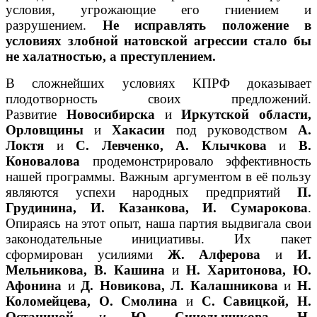
условия, угрожающие его гниением и
разрушением.
Не исправлять положение в
условиях злобной натовской агрессии стало бы
не халатностью, а преступлением.
В сложнейших условиях КПРФ доказывает
плодотворность своих предложений.
Развитие
Новосибирска
и
Иркутской области,
Орловщины
и
Хакасии
под руководством
А.
Локтя
и
С. Левченко, А. Клычкова
и
В.
Коновалова
продемонстрировало эффективность
нашей программы. Важным аргументом в её пользу
являются успехи народных предприятий
П.
Грудинина, И. Казанкова, И. Сумарокова
.
Опираясь на этот опыт, наша партия выдвигала свои
законодательные инициативы. Их пакет
сформирован усилиями
Ж. Алферова
и
И.
Мельникова, В. Кашина
и
Н. Харитонова, Ю.
Афонина
и
Д. Новикова, Л. Калашникова
и
Н.
Коломейцева, О. Смолина
и
С. Савицкой, Н.
Останиной
и
Ю. Синельщикова, Н.