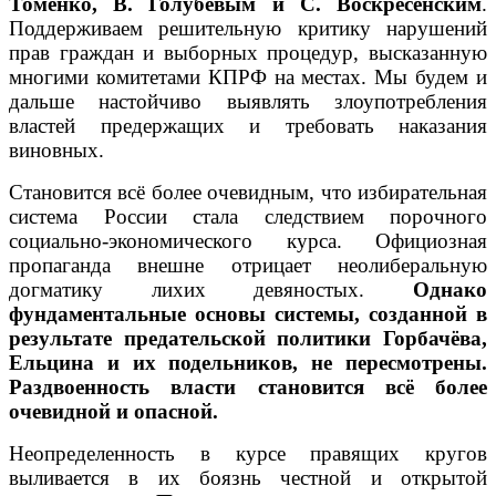
Томенко, В. Голубевым и С. Воскресенским
.
Поддерживаем решительную критику нарушений
прав граждан и выборных процедур, высказанную
многими комитетами КПРФ на местах. Мы будем и
дальше настойчиво выявлять злоупотребления
властей предержащих и требовать наказания
виновных.
Становится всё более очевидным, что избирательная
система России стала следствием порочного
социально-экономического курса. Официозная
пропаганда внешне отрицает неолиберальную
догматику лихих девяностых.
Однако
фундаментальные основы системы, созданной в
результате предательской политики Горбачёва,
Ельцина и их подельников, не пересмотрены.
Раздвоенность власти становится всё более
очевидной и опасной.
Неопределенность в курсе правящих кругов
выливается в их боязнь честной и открытой