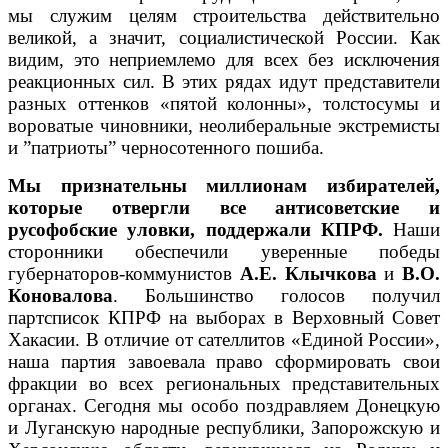
мы служим целям строительства действительно
великой, а значит, социалистической России. Как
видим, это неприемлемо для всех без исключения
реакционных сил. В этих рядах идут представители
разных оттенков «пятой колонны», толстосумы и
вороватые чиновники, неолиберальные экстремисты
и ”патриоты” черносотенного пошиба.
Мы признательны миллионам избирателей,
которые отвергли все антисоветские и
русофобские уловки, поддержали КПРФ.
Наши
сторонники обеспечили уверенные победы
губернаторов-коммунистов
А.Е. Клычкова
и
В.О.
Коновалова
. Большинство голосов получил
партсписок КПРФ на выборах в Верховный Совет
Хакасии.
В отличие от сателлитов «Единой России»,
наша партия завоевала право сформировать свои
фракции во всех региональных представительных
органах. Сегодня мы особо поздравляем Донецкую
и Луганскую народные республики, Запорожскую и