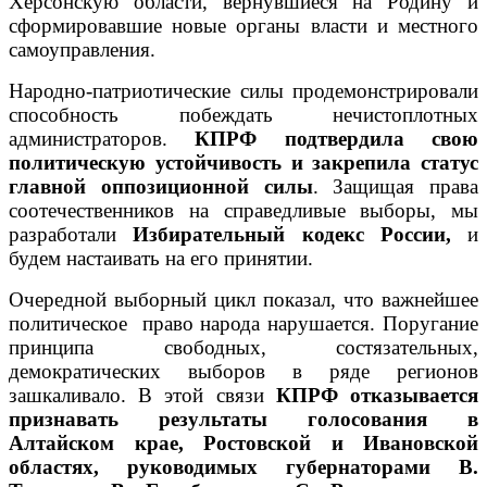
Херсонскую области, вернувшиеся на Родину и
сформировавшие новые органы власти и местного
самоуправления.
Народно-патриотические силы продемонстрировали
способность побеждать нечистоплотных
администраторов.
КПРФ подтвердила свою
политическую устойчивость и закрепила статус
главной оппозиционной силы
. Защищая права
соотечественников на справедливые выборы, мы
разработали
Избирательный кодекс России,
и
будем настаивать на его принятии.
Очередной выборный цикл показал, что важнейшее
политическое право народа нарушается. Поругание
принципа свободных, состязательных,
демократических выборов в ряде регионов
зашкаливало. В этой связи
КПРФ отказывается
признавать результаты голосования в
Алтайском крае, Ростовской и Ивановской
областях, руководимых губернаторами В.