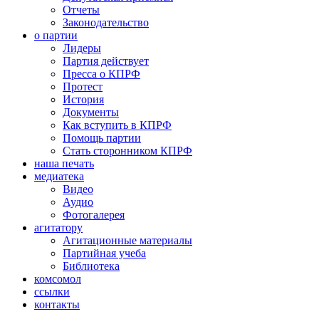
Отчеты
Законодательство
о партии
Лидеры
Партия действует
Пресса о КПРФ
Протест
История
Документы
Как вступить в КПРФ
Помощь партии
Стать сторонником КПРФ
наша печать
медиатека
Видео
Аудио
Фотогалерея
агитатору
Агитационные материалы
Партийная учеба
Библиотека
комсомол
ссылки
контакты