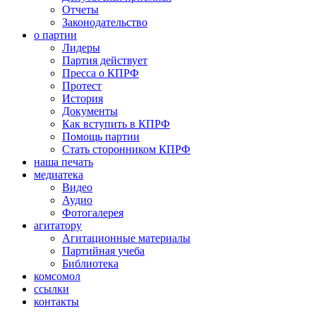
Отчеты
Законодательство
о партии
Лидеры
Партия действует
Пресса о КПРФ
Протест
История
Документы
Как вступить в КПРФ
Помощь партии
Стать сторонником КПРФ
наша печать
медиатека
Видео
Аудио
Фотогалерея
агитатору
Агитационные материалы
Партийная учеба
Библиотека
комсомол
ссылки
контакты