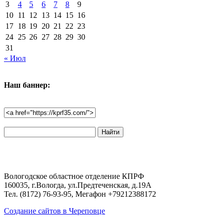
3
4
5
6
7
8
9
10
11
12
13
14
15
16
17
18
19
20
21
22
23
24
25
26
27
28
29
30
31
« Июл
Наш баннер:
Поиск
по
сайту:
Вологодское областное отделение КПРФ
160035, г.Вологда, ул.Предтеченская, д.19А
Тел. (8172) 76-93-95, Мегафон +79212388172
Создание сайтов в Череповце