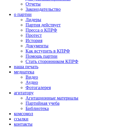
Отчеты
Законодательство
о партии
Лидеры
Партия действует
Пресса о КПРФ
Протест
История
Документы
Как вступить в КПРФ
Помощь партии
Стать сторонником КПРФ
наша печать
медиатека
Видео
Аудио
Фотогалерея
агитатору
Агитационные материалы
Партийная учеба
Библиотека
комсомол
ссылки
контакты