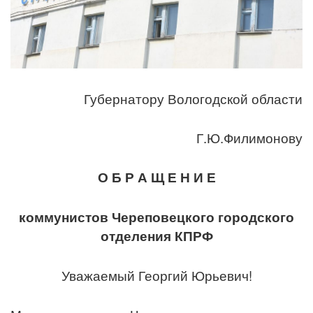
Губернатору Вологодской области
Г.Ю.Филимонову
О
Б
Р
А
Щ
Е
Н
И
Е
коммунистов Череповецкого городского
отделения КПРФ
Уважаемый Георгий Юрьевич!