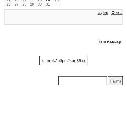
19
20
21
22
23
25
26
27
28
29
30
31
« Дек
Фев »
Наш баннер:
Поиск
по
сайту: