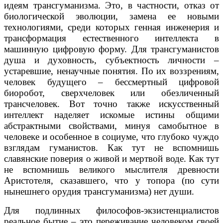
идеям трансгуманизма. Это, в частности, отказ от
биологической эволюции, замена ее новыми
технологиями, среди которых генная инженерия и
трансформация естественного интеллекта в
машинную цифровую форму. Для трансгуманистов
душа и духовность, субъектность личности –
устаревшие, ненаучные понятия. По их воззрениям,
человек будущего – бессмертный цифровой
биоробот, сверхчеловек или обезличенный
трансчеловек. Вот точно также искусственный
интеллект наделяет искомые истины общими
абстрактными свойствами, минуя самобытное в
человеке и особенное в социуме, что глубоко чуждо
взглядам гуманистов. Как тут не вспомнишь
славянские поверия о живой и мертвой воде. Как тут
не вспомнишь великого мыслителя древности
Аристотеля, сказавшего, что у топора (по сути
нынешнего орудия трансгуманизма) нет души.
Для подлинных философов-экзистенциалистов
реальное бытие – это переживание человеком своей