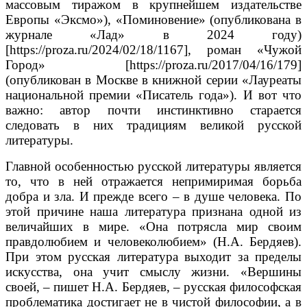
массовым тиражом в крупнейшем издательстве
Европы «Эксмо»), «Поминовение» (опубликована в
журнале «Лад» в 2024 году)
[https://proza.ru/2024/02/18/1167], роман «Чужой
Город» [https://proza.ru/2017/04/16/179]
(опубликован в Москве в книжной серии «Лауреаты
национальной премии «Писатель года»). И вот что
важно: автор почти инстинктивно старается
следовать в них традициям великой русской
литературы.
Главной особенностью русской литературы является
то, что в ней отражается непримиримая борьба
добра и зла. И прежде всего – в душе человека. По
этой причине наша литература признана одной из
величайших в мире. «Она потрясла мир своим
правдолюбием и человеколюбием» (Н.А. Бердяев).
При этом русская литература выходит за пределы
искусства, она учит смыслу жизни. «Вершины
своей, – пишет Н.А. Бердяев, – русская философская
проблематика достигает не в чистой философии, а в