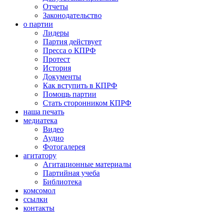
Отчеты
Законодательство
о партии
Лидеры
Партия действует
Пресса о КПРФ
Протест
История
Документы
Как вступить в КПРФ
Помощь партии
Стать сторонником КПРФ
наша печать
медиатека
Видео
Аудио
Фотогалерея
агитатору
Агитационные материалы
Партийная учеба
Библиотека
комсомол
ссылки
контакты