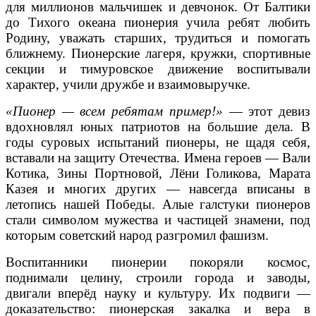
для миллионов мальчишек и девчонок. От Балтики
до Тихого океана пионерия учила ребят любить
Родину, уважать старших, трудиться и помогать
ближнему. Пионерские лагеря, кружки, спортивные
секции и тимуровское движение воспитывали
характер, учили дружбе и взаимовыручке.
«Пионер — всем ребятам пример!»
— этот девиз
вдохновлял юных патриотов на большие дела. В
годы суровых испытаний пионеры, не щадя себя,
вставали на защиту Отечества. Имена героев — Вали
Котика, Зины Портновой, Лёни Голикова, Марата
Казея и многих других — навсегда вписаны в
летопись нашей Победы. Алые галстуки пионеров
стали символом мужества и частицей знамени, под
которым советский народ разгромил фашизм.
Воспитанники пионерии покоряли космос,
поднимали целину, строили города и заводы,
двигали вперёд науку и культуру. Их подвиги —
доказательство: пионерская закалка и вера в