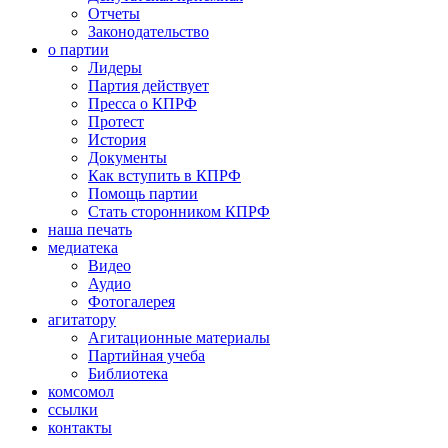
Отчеты
Законодательство
о партии
Лидеры
Партия действует
Пресса о КПРФ
Протест
История
Документы
Как вступить в КПРФ
Помощь партии
Стать сторонником КПРФ
наша печать
медиатека
Видео
Аудио
Фотогалерея
агитатору
Агитационные материалы
Партийная учеба
Библиотека
комсомол
ссылки
контакты