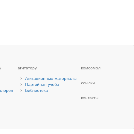
а
агитатору
комсомол
Агитационные материалы
ссылки
Партийная учеба
алерея
Библиотека
контакты