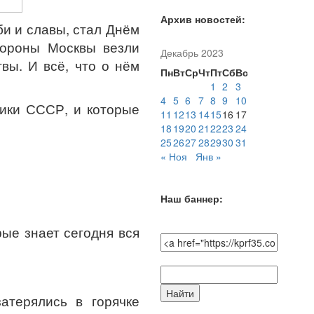
Архив новостей:
би и славы, стал Днём
обороны Москвы везли
Декабрь 2023
вы. И всё, что о нём
Пн
Вт
Ср
Чт
Пт
Сб
Вс
1
2
3
4
5
6
7
8
9
10
ники СССР, и которые
11
12
13
14
15
16
17
18
19
20
21
22
23
24
25
26
27
28
29
30
31
« Ноя
Янв »
Наш баннер:
ые знает сегодня вся
Поиск
по
атерялись в горячке
сайту: