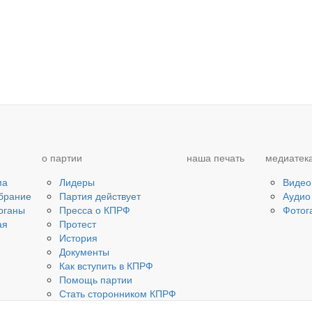
о партии
наша печать
медиатек
ма
Лидеры
Видео
брание
Партия действует
Аудио
рганы
Пресса о КПРФ
Фотог
ая
Протест
История
Документы
Как вступить в КПРФ
Помощь партии
Стать сторонником КПРФ