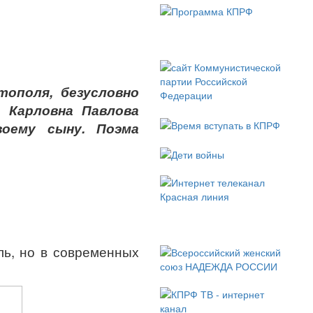
тополя, безусловно
а Карловна Павлова
воему сыну. Поэма
ль, но в современных