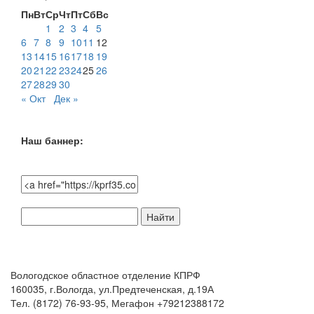
Пн
Вт
Ср
Чт
Пт
Сб
Вс
1
2
3
4
5
6
7
8
9
10
11
12
13
14
15
16
17
18
19
20
21
22
23
24
25
26
27
28
29
30
« Окт
Дек »
Наш баннер:
Поиск
по
сайту:
Вологодское областное отделение КПРФ
160035, г.Вологда, ул.Предтеченская, д.19А
Тел. (8172) 76-93-95, Мегафон +79212388172