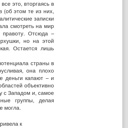
все это, вторгаясь в
 (об этом те из них,
налитические записки
ала смотреть на мир
о правоту. Отсюда –
рхушки, но на этой
кая. Остается лишь
 потенциала страны в
русливая, она плохо
е деньги капают – и
 областей объективно
у с Западом и, самое
ные группы, делая
е могла.
привела к