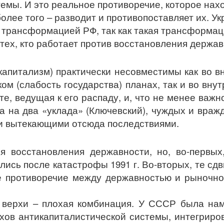
емы. И это реальное противоречие, которое нах
более того – разводит и противопоставляет их. У
 трансформацией РФ, так как такая трансформац
 тех, кто работает против восстановления держав
капитализм) практически несовместимы как во 
м (слабость государства) планах, так и во вну
те, ведущая к его распаду, и, что не менее важн
 на два «уклада» (Ключевский), чуждых и вражд
ми вытекающими отсюда последствиями.
я восстановления державности, но, во-первых
ались после катастрофы 1991 г. Во-вторых, те сдв
е противоречие между державностью и рыночно
 верхи – плохая комбинация. У СССР была нам
рхов антикапиталистической системы, интегриро