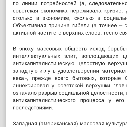
по линии потребностей (а, следователь
советская экономика переживала кризис;
столько в экономике, сколько в социал
Объективная причина гибели (а точнее – 
активной части его верхних слоев, тесно св
В эпоху массовых обществ исход борьбы,
интеллектуальных элит, воплощающих ц
антикапиталистическую целостную верхуш
западную иглу в удовлетворении материа
века», прежде всего бытовых, которые
аннексировал у советской верхушки глав
означало разрыв социальной целостности, 
антикапиталистического процесса у ег
последствиями.
Западная (американская) массовая культу