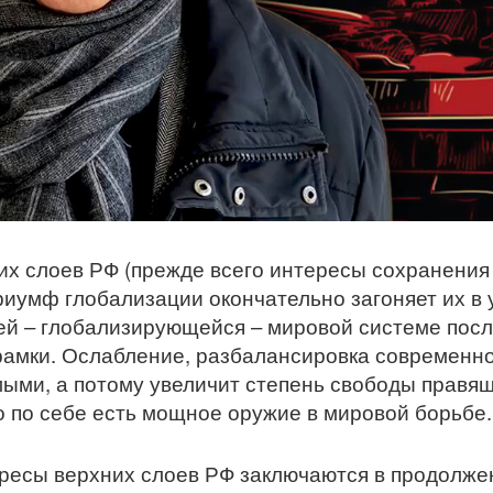
х слоев РФ (прежде всего интересы сохранения 
иумф глобализации окончательно загоняет их в 
ней – глобализирующейся – мировой системе посл
 рамки. Ослабление, разбалансировка современн
мыми, а потому увеличит степень свободы правящ
о по себе есть мощное оружие в мировой борьбе.
ересы верхних слоев РФ заключаются в продолже