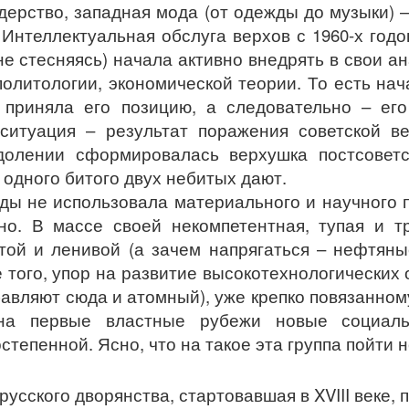
рство, западная мода (от одежды до музыки) – 
Интеллектуальная обслуга верхов с 1960-х годов
не стесняясь) начала активно внедрять в свои а
олитологии, экономической теории. То есть нач
– приняла его позицию, а следовательно – ег
итуация – результат поражения советской ве
долении сформировалась верхушка постсоветс
а одного битого двух небитых дают.
годы не использовала материального и научного
но. В массе своей некомпетентная, тупая и т
той и ленивой (а зачем напрягаться – нефтяны
ее того, упор на развитие высокотехнологических
авляют сюда и атомный), уже крепко повязанном
на первые властные рубежи новые социаль
тепенной. Ясно, что на такое эта группа пойти н
русского дворянства, стартовавшая в XVIII веке, 