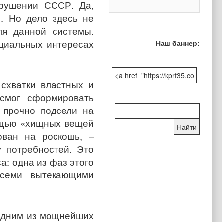
крушении СССР. Да,
. Но дело здесь не
ля данной системы.
оциальных интересах
Наш баннер:
 схватки властных и
смог сформировать
Поиск
 прочно подсели на
по
мощью «хищных вещей
сайту:
ован на роскошь, –
 потребностей. Это
а: одна из фаз этого
всеми вытекающими
 одним из мощнейших