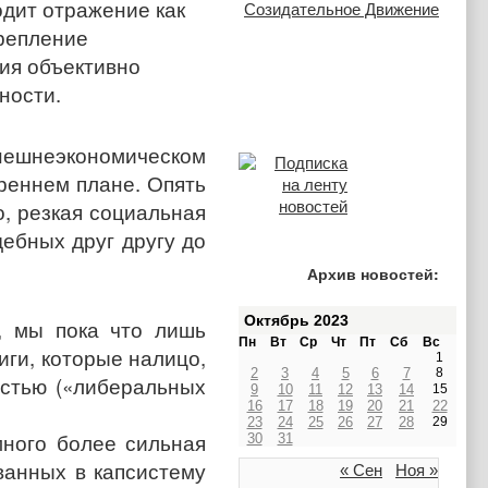
одит отражение как
крепление
ия объективно
ности.
внешнеэкономическом
треннем плане. Опять
о, резкая социальная
ебных друг другу до
Архив новостей:
Октябрь 2023
, мы пока что лишь
Пн
Вт
Ср
Чт
Пт
Сб
Вс
иги, которые налицо,
1
2
3
4
5
6
7
8
стью («либеральных
9
10
11
12
13
14
15
16
17
18
19
20
21
22
23
24
25
26
27
28
29
ного более сильная
30
31
ванных в капсистему
« Сен
Ноя »