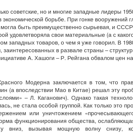
ько советские, но и многие западные лидеры 1950
в экономической борьбе. При гонке вооружений 
могла быть преимущественно сырьевая, и СССР
ой удовлетворяла свои материальные (а с каког
м западных товаров, о чем я уже говорил. В 1980
п, заинтересованных в развале страны – структу
ициативе А. Хашоги – Р. Рейгана обвалом цен на
Красного Модерна заключается в том, что пра
лин (а впоследствии Мао в Китае) решал эту пр
оями» – Л. Каганович). Однако такая техноло
лась, не стала особой группой. Как только это пр
свержением или уничтожением «прочесывающег
 форма функционирования общества, ослабляющ
ху вниз, вызывая мощную волну снизу, ко