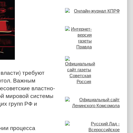
власти) требуют
угол. Важным
есоветские властно-
ой мировой системы
их групп РФ и
нии процесса