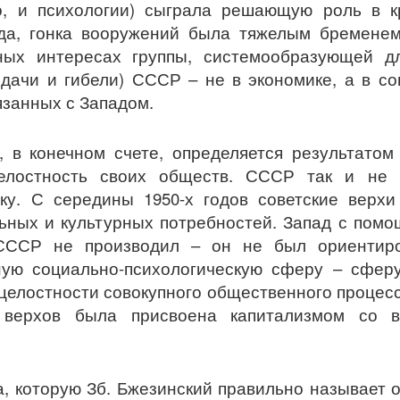
но, и психологии) сыграла решающую роль в 
 да, гонка вооружений была тяжелым бременем
ьных интересах группы, системообразующей д
сдачи и гибели) СССР – не в экономике, а в с
язанных с Западом.
 в конечном счете, определяется результатом
елостность своих обществ. СССР так и не 
ку. С середины 1950-х годов советские верхи
льных и культурных потребностей. Запад с по
 СССР не производил – он не был ориентир
ную социально-психологическую сферу – сферу
целостности совокупного общественного процесс
о верхов была присвоена капитализмом со 
ра, которую Зб. Бжезинский правильно называет