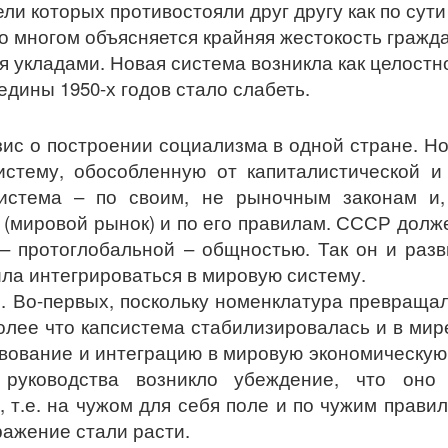
и которых противостояли друг другу как по сути
о многом объясняется крайняя жестокость гражд
 укладами. Новая система возникла как целостн
редины 1950-х годов стало слабеть.
ис о построении социализма в одной стране. Но
истему, обособленную от капиталистической и
 система – по своим, не рыночным законам и,
 (мировой рынок) и по его правилам. СССР долж
 – протоглобальной – общностью. Так он и раз
ила интегрироваться в мировую систему.
. Во-первых, поскольку номенклатура превращал
олее что капсистема стабилизировалась и в мир
вование и интеграцию в мировую экономическую 
 руководства возникло убеждение, что оно
 т.е. на чужом для себя поле и по чужим прави
ажение стали расти.