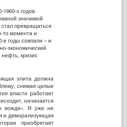
-1960-х годов
главной значимой
 стал превращаться
о-то момента и
-е годы совпали – и
рно-экономический
 нефть, кризис
вящая элита должна
облему, снимая целые
гия власти работает
оисходит, начинается
о вождя». Я уже не
ая и деморализующая
торая приобретает