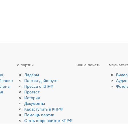
о партии
наша печать
медиатек
ма
Лидеры
Видео
брание
Партия действует
Аудио
рганы
Пресса о КПРФ
Фотог
ая
Протест
История
Документы
Как вступить в КПРФ
Помощь партии
Стать сторонником КПРФ