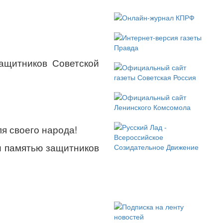
ащитников Советской
ля своего народа!
и памятью защитников