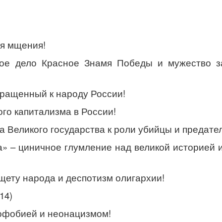
уя мщения!
вое дело Красное Знамя Победы и мужество з
бращенный к народу России!
ого капитализма в России!
та Великого государства к роли убийцы и предате
» – циничное глумление над великой историей 
щету народа и деспотизм олигархии!
14)
софобией и неонацизмом!