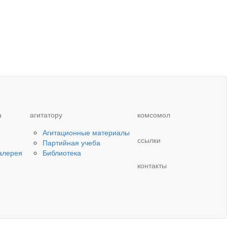
а
агитатору
комсомол
Агитационные материалы
ссылки
Партийная учеба
алерея
Библиотека
контакты