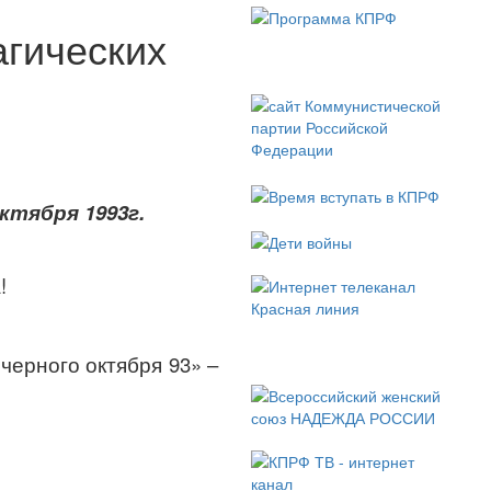
агических
ктября 1993г.
!
черного октября 93» –