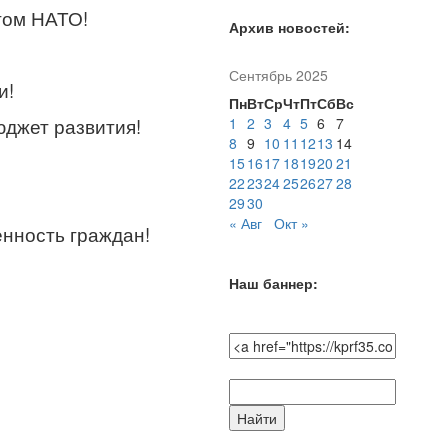
атом НАТО!
Архив новостей:
Сентябрь 2025
и!
Пн
Вт
Ср
Чт
Пт
Сб
Вс
юджет развития!
1
2
3
4
5
6
7
8
9
10
11
12
13
14
15
16
17
18
19
20
21
22
23
24
25
26
27
28
29
30
« Авг
Окт »
нность граждан!
Наш баннер:
Поиск
по
сайту: