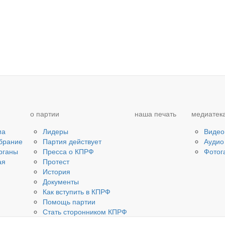
о партии
наша печать
медиатек
ма
Лидеры
Видео
брание
Партия действует
Аудио
рганы
Пресса о КПРФ
Фотог
ая
Протест
История
Документы
Как вступить в КПРФ
Помощь партии
Стать сторонником КПРФ