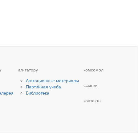
а
агитатору
комсомол
Агитационные материалы
ссылки
Партийная учеба
алерея
Библиотека
контакты