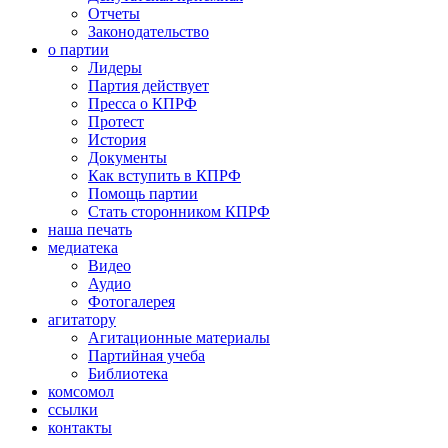
Отчеты
Законодательство
о партии
Лидеры
Партия действует
Пресса о КПРФ
Протест
История
Документы
Как вступить в КПРФ
Помощь партии
Стать сторонником КПРФ
наша печать
медиатека
Видео
Аудио
Фотогалерея
агитатору
Агитационные материалы
Партийная учеба
Библиотека
комсомол
ссылки
контакты