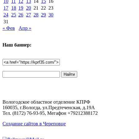
10
11
12
13
14
15
16
17
18
19
20
21
22
23
24
25
26
27
28
29
30
31
« Фев
Апр »
Наш баннер:
Поиск
по
сайту:
Вологодское областное отделение КПРФ
160035, г.Вологда, ул.Предтеченская, д.19А
Тел. (8172) 76-93-95, Мегафон +79212388172
Создание сайтов в Череповце