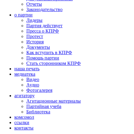
Отчеты
Законодательство
о партии
Лидеры
Партия действует
Пресса о КПРФ
Протест
История
Документы
Как вступить в КПРФ
Помощь партии
Стать сторонником КПРФ
наша печать
медиатека
Видео
Аудио
Фотогалерея
агитатору
Агитационные материалы
Партийная учеба
Библиотека
комсомол
ссылки
контакты