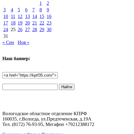
1
2
3
4
5
6
7
8
9
10
11
12
13
14
15
16
17
18
19
20
21
22
23
24
25
26
27
28
29
30
31
« Сен
Ноя »
Наш баннер:
Поиск
по
сайту:
Вологодское областное отделение КПРФ
160035, г.Вологда, ул.Предтеченская, д.19А
Тел. (8172) 76-93-95, Мегафон +79212388172