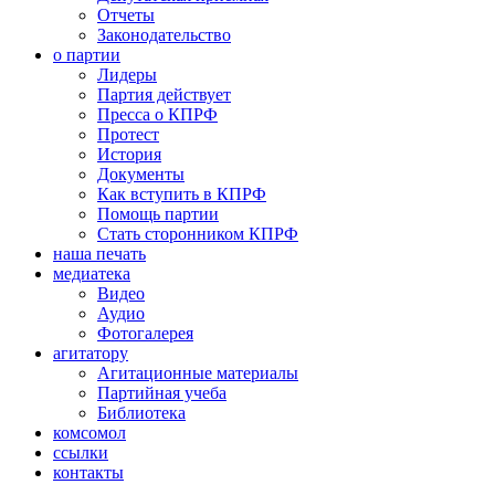
Отчеты
Законодательство
о партии
Лидеры
Партия действует
Пресса о КПРФ
Протест
История
Документы
Как вступить в КПРФ
Помощь партии
Стать сторонником КПРФ
наша печать
медиатека
Видео
Аудио
Фотогалерея
агитатору
Агитационные материалы
Партийная учеба
Библиотека
комсомол
ссылки
контакты