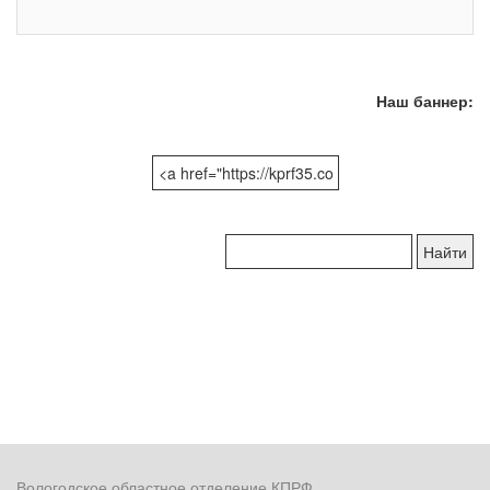
Наш баннер:
Поиск
по
сайту:
Вологодское областное отделение КПРФ