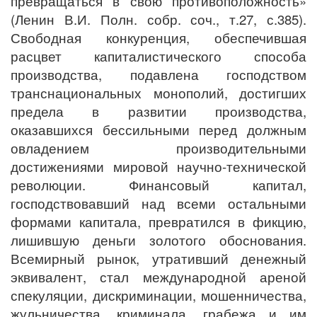
превращаться в свою противоположность»
(Ленин В.И. Полн. собр. соч., т.27, с.385).
Свободная конкуренция, обеспечившая
расцвет капиталистического способа
производства, подавлена господством
транснациональных монополий, достигших
предела в развитии производства,
оказавшихся бессильными перед должным
овладением производительными
достижениями мировой научно-технической
революции. Финансовый капитал,
господствовавший над всеми остальными
формами капитала, превратился в фикцию,
лишившую деньги золотого обоснования.
Всемирный рынок, утративший денежный
эквивалент, стал международной ареной
спекуляции, дискриминации, мошенничества,
жульничества, криминала, грабежа и им