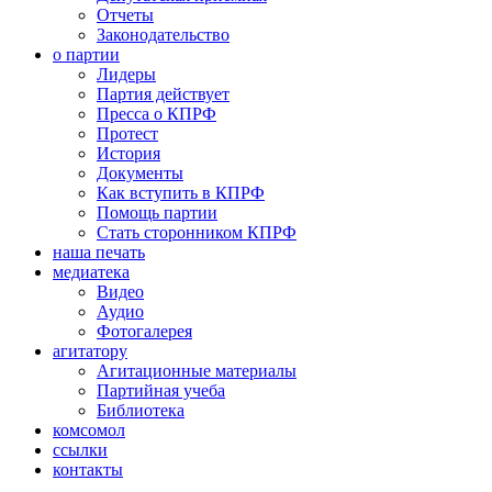
Отчеты
Законодательство
о партии
Лидеры
Партия действует
Пресса о КПРФ
Протест
История
Документы
Как вступить в КПРФ
Помощь партии
Стать сторонником КПРФ
наша печать
медиатека
Видео
Аудио
Фотогалерея
агитатору
Агитационные материалы
Партийная учеба
Библиотека
комсомол
ссылки
контакты