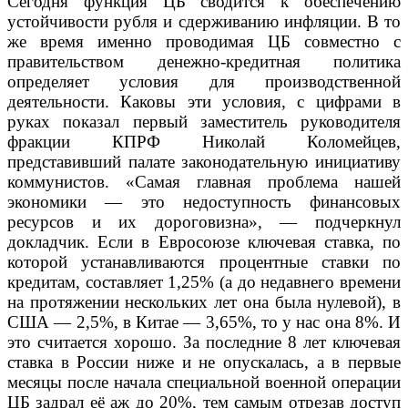
Сегодня функция ЦБ сводится к обеспечению
устойчивости рубля и сдерживанию инфляции. В то
же время именно проводимая ЦБ совместно с
правительством денежно-кредитная политика
определяет условия для производственной
деятельности. Каковы эти условия, с цифрами в
руках показал первый заместитель руководителя
фракции КПРФ Николай Коломейцев,
представивший палате законодательную инициативу
коммунистов. «Самая главная проблема нашей
экономики — это недоступность финансовых
ресурсов и их дороговизна», — подчеркнул
докладчик. Если в Евросоюзе ключевая ставка, по
которой устанавливаются процентные ставки по
кредитам, составляет 1,25% (а до недавнего времени
на протяжении нескольких лет она была нулевой), в
США — 2,5%, в Китае — 3,65%, то у нас она 8%. И
это считается хорошо. За последние 8 лет ключевая
ставка в России ниже и не опускалась, а в первые
месяцы после начала специальной военной операции
ЦБ задрал её аж до 20%, тем самым отрезав доступ