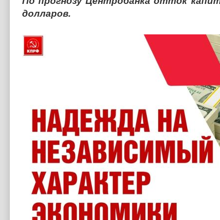
По прогнозу Центробанка отток капита
долларов.